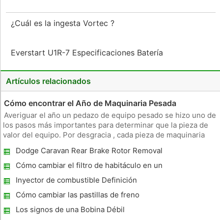
¿Cuál es la ingesta Vortec ?
Everstart U1R-7 Especificaciones Batería
Artículos relacionados
Cómo encontrar el Año de Maquinaria Pesada
Averiguar el año un pedazo de equipo pesado se hizo uno de
los pasos más importantes para determinar que la pieza de
valor del equipo. Por desgracia , cada pieza de maquinaria
pesada no viene con una etiqueta que indica el año exacto , lo
Dodge Caravan Rear Brake Rotor Removal
que significa que usted tendrá que hacer un poco de
investiga
Cómo cambiar el filtro de habitáculo en un
BMW 540i
Inyector de combustible Definición
Cómo cambiar las pastillas de freno
traseras en un MPV 2004
Los signos de una Bobina Débil