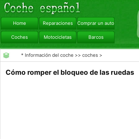
Home
Reparaciones
Comprar un automóvil
Coches
Motocicletas
Barcos
viajar
Camiones
*
Información del coche
>>
coches
>
>>
Mantenimiento General
>>
Mantenimiento de
Cómo romper el bloqueo de las ruedas
coches General