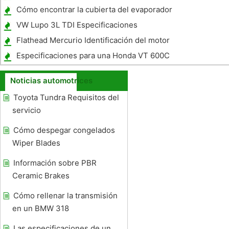
Cómo encontrar la cubierta del evaporador
en un Jeep Grand Cherokee
VW Lupo 3L TDI Especificaciones
Flathead Mercurio Identificación del motor
Especificaciones para una Honda VT 600C
MC
Noticias automotrices
Toyota Tundra Requisitos del
servicio
Cómo despegar congelados
Wiper Blades
Información sobre PBR
Ceramic Brakes
Cómo rellenar la transmisión
en un BMW 318
Las especificaciones de un