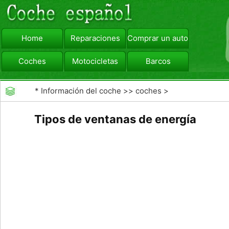
Home
Reparaciones
Comprar un automóvil
Coches
Motocicletas
Barcos
viajar
Camiones
*
Información del coche
>>
coches
>
>>
Mantenimiento General
>>
Mantenimiento de
Tipos de ventanas de energía
coches General