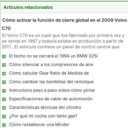
Artículos relacionados
Cómo activar la función de cierre global en el 2009 Volvo
C70
El Volvo C70 es un cupé que fue fabricado por primera vez y
se vende en 1997 y todavía estaba en producción a partir de
2011 . El vehículo contiene un panel de control central que
permite a los conductores para controlar características tales
El techo no se cerrará el 1994 un BMW 325i
como la función de cierre global. Esta función bloquea au
Cómo silenciar a los compresores de aire
Cómo calcular Gear Ratio de Medida de
neumáticos
Cómo cambiar las bombillas del remolque
Instructons paso a paso sobre cómo pintar
un coche
Especificaciones de cable de automoción
Características técnicas del cilindro
maestro de freno
¿Por qué mi coche con tanto gas?
Cómo restablecer una Minder