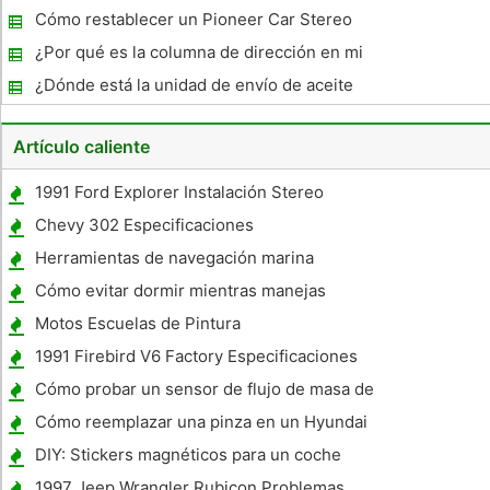
Mantenimiento Honda
Cómo restablecer un Pioneer Car Stereo
reloj
¿Por qué es la columna de dirección en mi
Volvo S80 Locking ?
¿Dónde está la unidad de envío de aceite
situado en un GMC Sierra 2003?
Artículo caliente
1991 Ford Explorer Instalación Stereo
Chevy 302 Especificaciones
Herramientas de navegación marina
Cómo evitar dormir mientras manejas
Motos Escuelas de Pintura
1991 Firebird V6 Factory Especificaciones
Cómo probar un sensor de flujo de masa de
aire en un Mazda MPV 1990
Cómo reemplazar una pinza en un Hyundai
Santa Fe
DIY: Stickers magnéticos para un coche
1997 Jeep Wrangler Rubicon Problemas