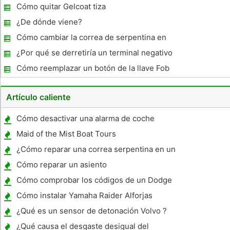
gas?
Cómo quitar Gelcoat tiza
¿De dónde viene?
Cómo cambiar la correa de serpentina en
un Toyota Matrix
¿Por qué se derretiría un terminal negativo
de la batería?
Cómo reemplazar un botón de la llave Fob
Artículo caliente
Cómo desactivar una alarma de coche
Chrysler
Maid of the Mist Boat Tours
¿Cómo reparar una correa serpentina en un
Nissan Altima 2001
Cómo reparar un asiento
Cómo comprobar los códigos de un Dodge
Durango 2000
Cómo instalar Yamaha Raider Alforjas
¿Qué es un sensor de detonación Volvo ?
¿Qué causa el desgaste desigual del