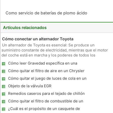
Como servicio de baterías de plomo ácido
Artículos relacionados
Cómo conectar un alternador Toyota
Un alternador de Toyota es esencial: Se produce un
suministro constante de electricidad, mientras que el motor
del coche está en marcha y los poderes de todos los
elementos eléctricos en su coche. Además, se carga la
Cómo leer Gravedad específica en una
batería de su coche. El diseño de un alternador de Toyota es
batería
similar a la de cualqu
Cómo quitar el filtro de aire en un Chrysler
300M
Cómo quitar el juego de luces de cola en un
Chevy Tahoe 1999
Objeto de la válvula EGR
Remedios caseros para el tejado de chillón
en un carro de golf
Cómo quitar el filtro de combustible de un
1995 Saturn SL2
¿Cuál es el propósito de un casquete de