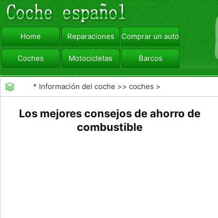
Home
Reparaciones
Comprar un automóvil
Coches
Motocicletas
Barcos
viajar
Camiones
*
Información del coche
>>
coches
>
>>
Mantenimiento General
>>
Mantenimiento de
Los mejores consejos de ahorro de
coches General
combustible