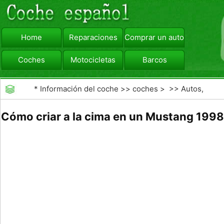
Home
Reparaciones
Comprar un automóvil
Coches
Motocicletas
Barcos
viajar
Camiones
*
Información del coche
>>
coches
> >>
Autos,
Autos
>>
Convertibles
Cómo criar a la cima en un Mustang 1998