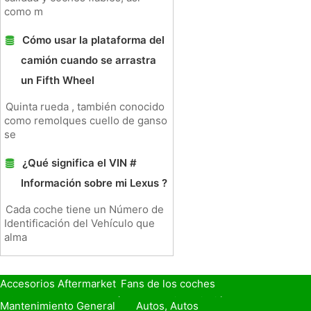
como m
Cómo usar la plataforma del
camión cuando se arrastra
un Fifth Wheel
Quinta rueda , también conocido
como remolques cuello de ganso
se
¿Qué significa el VIN #
Información sobre mi Lexus ?
Cada coche tiene un Número de
Identificación del Vehículo que
alma
Accesorios Aftermarket
Fans de los coches
Seguro de Coche
Préstamos y Financiación
Mantenimiento General
Autos, Autos