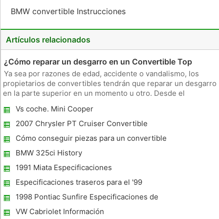
BMW convertible Instrucciones
Artículos relacionados
¿Cómo reparar un desgarro en un Convertible Top
Ya sea por razones de edad, accidente o vandalismo, los
propietarios de convertibles tendrán que reparar un desgarro
en la parte superior en un momento u otro. Desde el
momento en una lágrima se observó por primera vez, es
Vs coche. Mini Cooper
conveniente fijar, para evitar una mayor lagrimeo y agua
daños en el interior
2007 Chrysler PT Cruiser Convertible
Especificaciones
Cómo conseguir piezas para un convertible
BMW 325ci History
1991 Miata Especificaciones
Especificaciones traseros para el '99
Camaro
1998 Pontiac Sunfire Especificaciones de
par
VW Cabriolet Información