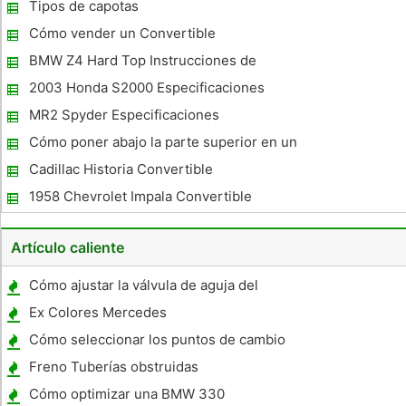
Convertible
Tipos de capotas
Cómo vender un Convertible
BMW Z4 Hard Top Instrucciones de
eliminación
2003 Honda S2000 Especificaciones
MR2 Spyder Especificaciones
Cómo poner abajo la parte superior en un
Sebring Convertible 2008
Cadillac Historia Convertible
1958 Chevrolet Impala Convertible
Descripción
Artículo caliente
Cómo ajustar la válvula de aguja del
carburador
Ex Colores Mercedes
Cómo seleccionar los puntos de cambio
para una transmisión
Freno Tuberías obstruidas
Cómo optimizar una BMW 330