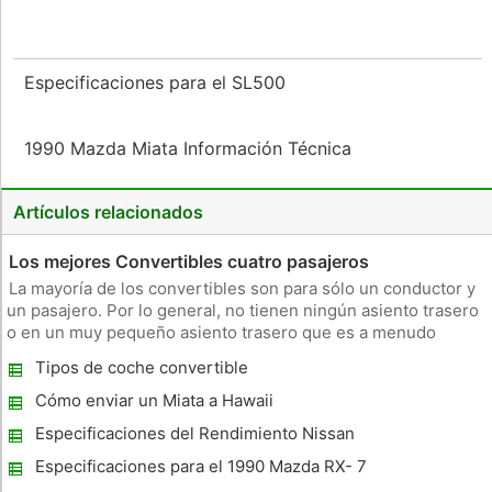
Especificaciones para el SL500
1990 Mazda Miata Información Técnica
Artículos relacionados
Los mejores Convertibles cuatro pasajeros
La mayoría de los convertibles son para sólo un conductor y
un pasajero. Por lo general, no tienen ningún asiento trasero
o en un muy pequeño asiento trasero que es a menudo
incómodo y representa un peligro para los pasajeros en caso
Tipos de coche convertible
de un accidente. Sin embargo, hay una serie de convertibles
éxito
Cómo enviar un Miata a Hawaii
Especificaciones del Rendimiento Nissan
350Z de 0 a 60
Especificaciones para el 1990 Mazda RX- 7