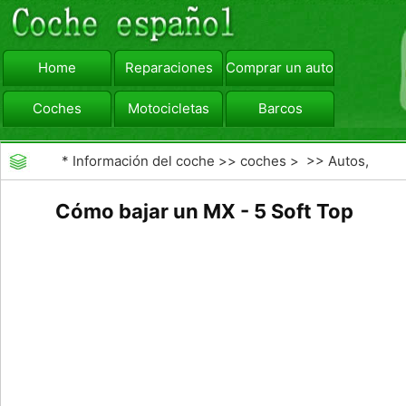
Home
Reparaciones
Comprar un automóvil
Coches
Motocicletas
Barcos
viajar
Camiones
*
Información del coche
>>
coches
> >>
Autos,
Autos
>>
Convertibles
Cómo bajar un MX - 5 Soft Top