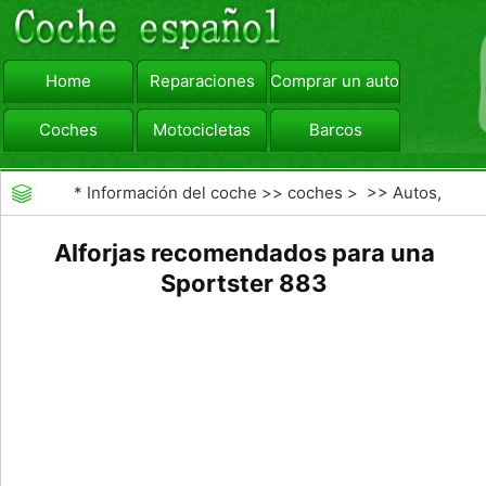
Home
Reparaciones
Comprar un automóvil
Coches
Motocicletas
Barcos
viajar
Camiones
*
Información del coche
>>
coches
> >>
Autos,
Autos
>>
Motocicletas
Alforjas recomendados para una
Sportster 883