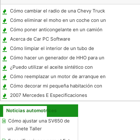
Cómo cambiar el radio de una Chevy Truck
1994
Cómo eliminar el moho en un coche con un
chorro de arena
Cómo poner anticongelante en un camión
Acerca de Car PC Software
Cómo limpiar el interior de un tubo de
escape
Cómo hacer un generador de HHO para un
coche
¿Puedo utilizar el aceite sintético con
elevadores hidráulicos ?
Cómo reemplazar un motor de arranque en
un Mitsubishi Eclipse 1998
Cómo decorar mi pequeña habitación con
un techo abovedado
2007 Mercedes E Especificaciones
Noticias automotrices
Cómo ajustar una SV650 de
un Jinete Taller