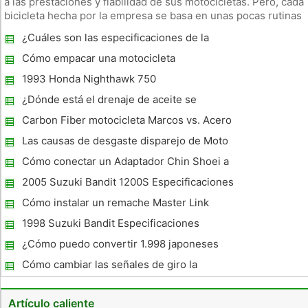
a las prestaciones y fiabilidad de sus motocicletas. Pero, cada
bicicleta hecha por la empresa se basa en unas pocas rutinas
básicas de mantenimiento, tales como el cambio de aceite en
¿Cuáles son las especificaciones de la
el motor, primaria, y los compartimentos de transmisión,
Kawasaki Ninja 1000 cc del motor 1986?
Cómo empacar una motocicleta
1993 Honda Nighthawk 750
Especificaciones
¿Dónde está el drenaje de aceite se
encuentra en una GL1200 ?
Carbon Fiber motocicleta Marcos vs. Acero
motocicleta Marcos
Las causas de desgaste disparejo de Moto
Neumáticos
Cómo conectar un Adaptador Chin Shoei a
un casco de la motocicleta
2005 Suzuki Bandit 1200S Especificaciones
Cómo instalar un remache Master Link
1998 Suzuki Bandit Especificaciones
¿Cómo puedo convertir 1.998 japoneses
Honda Shadow Especificaciones
Cómo cambiar las señales de giro la
Especificaciones de los Estados Unidos?
motocicleta
Artículo caliente