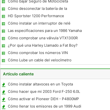
Cómo bajar Seguro de Motocicleta
Cómo desconectar la batería de la
motocicleta
HD Sportster 1200 Performance
Cómo instalar un interruptor de relé
Encienda una motocicleta
Las especificaciones para un 1986 Yamaha
XV 700
Cómo comprobar una válvula VTX1300R
¿Por qué una Harley Llamado a Fat Boy?
Cómo comprobar los números VIN
motocicleta
Cómo Lube un cable del velocímetro
ruidoso en una Gold Wing 1980
Artículo caliente
Cómo instalar altavoces en un Toyota
Corolla
Cómo hacer que mi 2003 Ford F-250 6.0L
Faster
Cómo activar el Pioneer DEH - P4800MP
Manual AUX de entrada
Cómo llenar los emisores de un 1999 Audi