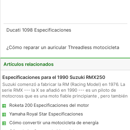
Ducati 1098 Especificaciones
¿Cómo reparar un auricular Threadless motocicleta
Artículos relacionados
Especificaciones para el 1990 Suzuki RMX250
Suzuki comenzó a fabricar la RM (Racing Model) en 1976. La
serie RMX --- la X se añadió en 1990 --- es un piloto de
motocross que es una moto fiable principiante , pero también
es visto como un vehículo legítimo , incluso para el más
Roketa 200 Especificaciones del motor
experimentado de los pilotos . Motor y transmisión El 1990
Suzuk
Yamaha Royal Star Especificaciones
Cómo convertir una motocicleta de energía
de la batería