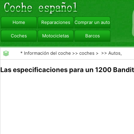
Home
Reparaciones
Comprar un automóvil
Coches
Motocicletas
Barcos
viajar
Camiones
*
Información del coche
>>
coches
> >>
Autos,
Autos
>>
Motocicletas
Las especificaciones para un 1200 Bandi