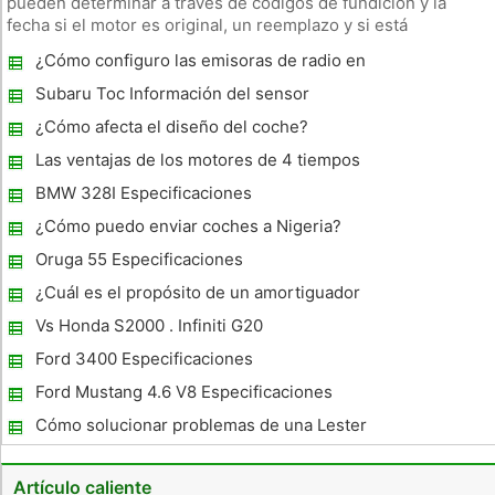
pueden determinar a través de códigos de fundición y la
fecha si el motor es original, un reemplazo y si está
correctamente emparejado con la transmisión y el diferencial.
¿Cómo configuro las emisoras de radio en
Los Sims motores de Pontiac Código se marcan con la fecha
un Mercedes Benz C220 1994 ?
de prod
Subaru Toc Información del sensor
¿Cómo afecta el diseño del coche?
Las ventajas de los motores de 4 tiempos
BMW 328I Especificaciones
¿Cómo puedo enviar coches a Nigeria?
Oruga 55 Especificaciones
¿Cuál es el propósito de un amortiguador
de chispas en una Silenciador ATV ?
Vs Honda S2000 . Infiniti G20
Ford 3400 Especificaciones
Ford Mustang 4.6 V8 Especificaciones
Cómo solucionar problemas de una Lester
36V cargador de batería
Artículo caliente