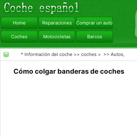
Home
Reparaciones
Comprar un automóvil
Coches
Motocicletas
Barcos
viajar
Camiones
*
Información del coche
>>
coches
> >>
Autos,
Autos
>>
Otros Autos
Cómo colgar banderas de coches