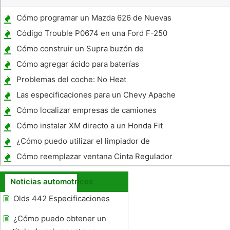
Cómo programar un Mazda 626 de Nuevas
Claves
Código Trouble P0674 en una Ford F-250
Cómo construir un Supra buzón de
Cómo agregar ácido para baterías
Problemas del coche: No Heat
Las especificaciones para un Chevy Apache
1959
Cómo localizar empresas de camiones
Cómo instalar XM directo a un Honda Fit
¿Cómo puedo utilizar el limpiador de
gasolina en los carburadores ?
Cómo reemplazar ventana Cinta Regulador
en un Oldsmobile
Noticias automotrices
Olds 442 Especificaciones
¿Cómo puedo obtener un