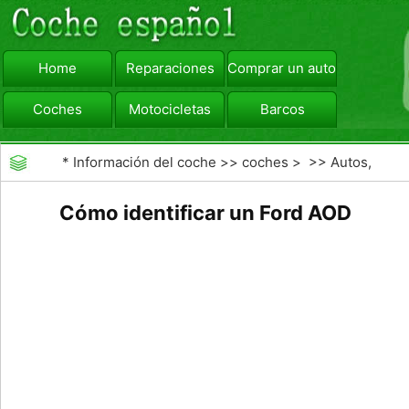
Home
Reparaciones
Comprar un automóvil
Coches
Motocicletas
Barcos
viajar
Camiones
*
Información del coche
>>
coches
> >>
Autos,
Autos
>>
Otros Autos
Cómo identificar un Ford AOD