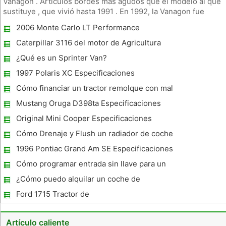
Vanagon . Artículos bordes más agudos que el modelo al que
sustituye , que vivió hasta 1991 . En 1992, la Vanagon fue
sustituido por el Eurovan . Vanagons estaban disponibles
2006 Monte Carlo LT Performance
como camionetas , furgonetas camper y con una
configuración de un camión
Caterpillar 3116 del motor de Agricultura
Especificaciones
¿Qué es un Sprinter Van?
1997 Polaris XC Especificaciones
Cómo financiar un tractor remolque con mal
crédito
Mustang Oruga D398ta Especificaciones
Original Mini Cooper Especificaciones
Cómo Drenaje y Flush un radiador de coche
Rover
1996 Pontiac Grand Am SE Especificaciones
Cómo programar entrada sin llave para un
Volvo S60 2003
¿Cómo puedo alquilar un coche de
carreras?
Ford 1715 Tractor de
Artículo caliente