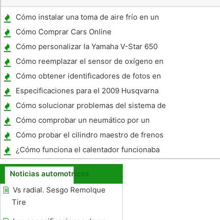
Cómo instalar una toma de aire frío en un
99 Escarabajo
Cómo Comprar Cars Online
Cómo personalizar la Yamaha V-Star 650
Cómo reemplazar el sensor de oxígeno en
el 1994 F-150
Cómo obtener identificadores de fotos en
Virginia Occidental
Especificaciones para el 2009 Husqvarna
WR300
Cómo solucionar problemas del sistema de
escape en un Toyota Highlander
Cómo comprobar un neumático por un
equilibrio
Cómo probar el cilindro maestro de frenos
¿Cómo funciona el calentador funcionaba
en mi GMC Pickup?
Noticias automotrices
Vs radial. Sesgo Remolque
Tire