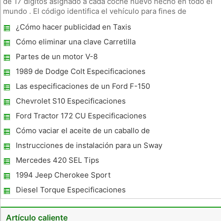
de 17 dígitos asignado a cada coche nuevo hecho en todo el
mundo . El código identifica el vehículo para fines de
seguimiento . Características El número VIN identifica al
¿Cómo hacer publicidad en Taxis
fabricante del automóvil, donde se hizo , el año del modelo y
la
Cómo eliminar una clave Carretilla
Partes de un motor V-8
1989 de Dodge Colt Especificaciones
Las especificaciones de un Ford F-150
Patrimonio
Chevrolet S10 Especificaciones
Ford Tractor 172 CU Especificaciones
Cómo vaciar el aceite de un caballo de
rueda 8 velocidad de transmisión
Instrucciones de instalación para un Sway
Bar Remolque
Mercedes 420 SEL Tips
1994 Jeep Cherokee Sport
Especificaciones
Diesel Torque Especificaciones
Artículo caliente