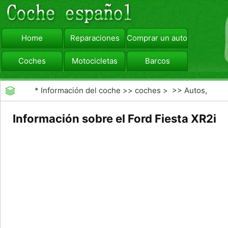
Home
Reparaciones
Comprar un automóvil
Coches
Motocicletas
Barcos
viajar
Camiones
*
Información del coche
>>
coches
> >>
Autos,
Autos
>>
Otros Autos
Información sobre el Ford Fiesta XR2i