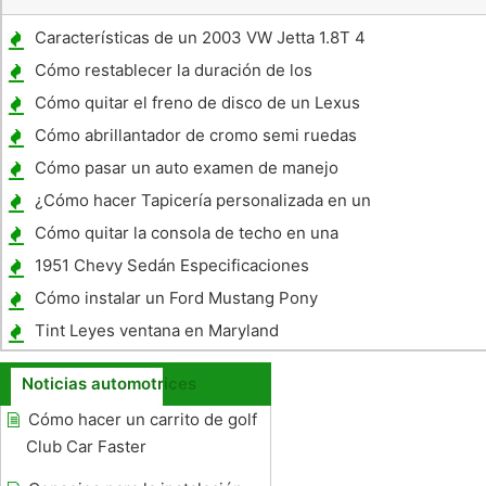
Características de un 2003 VW Jetta 1.8T 4
Ejecutivo
Cómo restablecer la duración de los
mensajes para el servicio regular en un
Cómo quitar el freno de disco de un Lexus
Volvo XC90
ES 3000 modelo 2001
Cómo abrillantador de cromo semi ruedas
de camiones con Rouge Pulido Compuesto
Cómo pasar un auto examen de manejo
¿Cómo hacer Tapicería personalizada en un
apoyabrazos
Cómo quitar la consola de techo en una
excursión
1951 Chevy Sedán Especificaciones
Distancia entre ejes
Cómo instalar un Ford Mustang Pony
Emblem
Tint Leyes ventana en Maryland
Noticias automotrices
Cómo hacer un carrito de golf
Club Car Faster