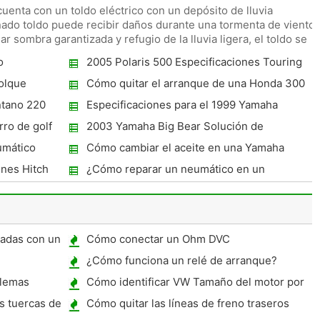
uenta con un toldo eléctrico con un depósito de lluvia
eñado toldo puede recibir daños durante una tormenta de viento
r sombra garantizada y refugio de la lluvia ligera, el toldo se
o
2005 Polaris 500 Especificaciones Touring
clásicos
olque
Cómo quitar el arranque de una Honda 300
ntano 220
Especificaciones para el 1999 Yamaha
Banshee 350
rro de golf
2003 Yamaha Big Bear Solución de
problemas
umático
Cómo cambiar el aceite en una Yamaha
Phazer
ones Hitch
¿Cómo reparar un neumático en un
remolque
gadas con un
Cómo conectar un Ohm DVC
¿Cómo funciona un relé de arranque?
blemas
Cómo identificar VW Tamaño del motor por
número de bloque
as tuercas de
Cómo quitar las líneas de freno traseros