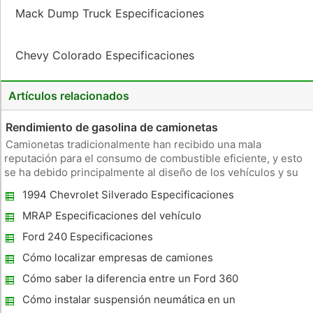
Mack Dump Truck Especificaciones
Chevy Colorado Especificaciones
Artículos relacionados
Rendimiento de gasolina de camionetas
Camionetas tradicionalmente han recibido una mala
reputación para el consumo de combustible eficiente, y esto
se ha debido principalmente al diseño de los vehículos y su
uso previsto. Es evidente que la camioneta no es una, un
1994 Chevrolet Silverado Especificaciones
coche compacto Porsche o un carro familiar. Dicho esto, el
gobierno ha es
MRAP Especificaciones del vehículo
Ford 240 Especificaciones
Cómo localizar empresas de camiones
Cómo saber la diferencia entre un Ford 360
y Ford 390
Cómo instalar suspensión neumática en un