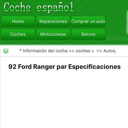
Home
Reparaciones
Comprar un automóvil
Coches
Motocicletas
Barcos
viajar
Camiones
*
Información del coche
>>
coches
> >>
Autos,
Autos
>>
Camiones
92 Ford Ranger par Especificaciones