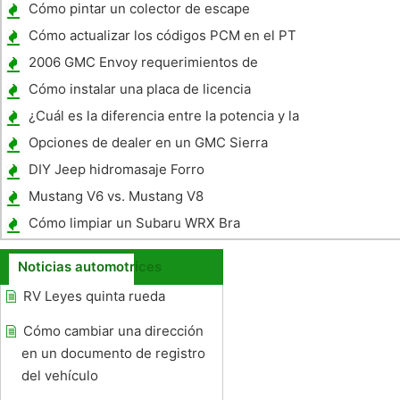
Surveyor 235 2008
Cómo pintar un colector de escape
Cómo actualizar los códigos PCM en el PT
Cruiser 2001
2006 GMC Envoy requerimientos de
líquidos
Cómo instalar una placa de licencia
Relocater
¿Cuál es la diferencia entre la potencia y la
dirección de una Kawasaki KX 100 y KX 85?
Opciones de dealer en un GMC Sierra
2500HD Pickup 2005
DIY Jeep hidromasaje Forro
Mustang V6 vs. Mustang V8
Cómo limpiar un Subaru WRX Bra
Noticias automotrices
RV Leyes quinta rueda
Cómo cambiar una dirección
en un documento de registro
del vehículo