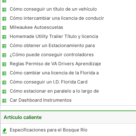
conductores que operan vehículos comerciales. Supervisión
Federal Los temas
Cómo conseguir un título de un vehículo
abandonado en Iowa
Cómo intercambiar una licencia de conducir
francesa en Michigan
Milwaukee Autoescuelas
Homemade Utility Trailer Título y licencia
Cómo obtener un Estacionamiento para
discapacitados en Ohio Pegatinas
¿Cómo puede conseguir controladores
Records en Oregon State ?
Reglas Permiso de VA Drivers Aprendizaje
Cómo cambiar una licencia de la Florida a
Rhode Island
Cómo conseguir un I.D. Florida Card
Cómo estacionar en paralelo a lo largo de
Curb
Car Dashboard Instrumentos
Artículo caliente
Especificaciones para el Bosque Río