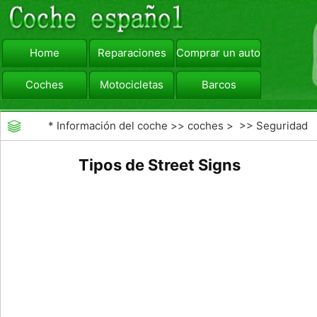
Home
Reparaciones
Comprar un automóvil
Coches
Motocicletas
Barcos
viajar
Camiones
*
Información del coche
>>
coches
> >>
Seguridad
Vial
>>
Educación de los conductores
Tipos de Street Signs