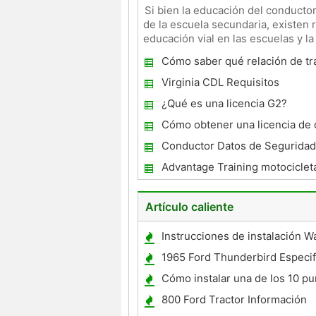
Si bien la educación del conducto
de la escuela secundaria, existen 
educación vial en las escuelas y l
completa. Aunque los requi
Cómo saber qué relación de tr
que tengo
Virginia CDL Requisitos
¿Qué es una licencia G2?
Cómo obtener una licencia de
Delaware
Conductor Datos de Seguridad
Advantage Training motociclet
Artículo caliente
Instrucciones de instalación W
externos
1965 Ford Thunderbird Especif
Cómo instalar una de los 10 pu
Jaula
800 Ford Tractor Información