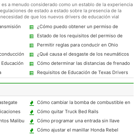
r es a menudo considerado como un establo de la experiencia
regulaciones de estado a estado sobre la presencia de la
a necesidad de que los nuevos drivers de educación vial
ansmisión
¿Cómo puedo obtener un permiso de
aprendizaje por aprender en el hogar?
Estado de los requisitos del permiso de
conducir de Texas
Permitir reglas para conducir en Ohio
 conducción
¿Qué causa el desgaste de los neumáticos
fuera de un remolque del barco?
 Educación
Cómo determinar las distancias de frenado
de coches
a
Requisitos de Educación de Texas Drivers
astegate
Cómo cambiar la bomba de combustible en
un camión de Chevy '93
icaciones
Cómo quitar Truck Bed Rails
ntos Malibu
Cómo programar una entrada sin llave
Chevy Astro
Cómo ajustar el manillar Honda Rebel