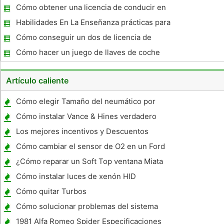
Cómo obtener una licencia de conducir en
Texas
Habilidades En La Enseñanza prácticas para
instructores de conducción
Cómo conseguir un dos de licencia de
conducir Nivel
Cómo hacer un juego de llaves de coche
con el Número de Identificación Vehicular
Artículo caliente
Cómo elegir Tamaño del neumático por
Lifted Trucks Full-Size
Cómo instalar Vance & Hines verdadero
escape dual
Los mejores incentivos y Descuentos
Coche
Cómo cambiar el sensor de O2 en un Ford
Taurus 1997
¿Cómo reparar un Soft Top ventana Miata
Cómo instalar luces de xenón HID
Cómo quitar Turbos
Cómo solucionar problemas del sistema
eléctrico en un Dodge Intrepid
1981 Alfa Romeo Spider Especificaciones