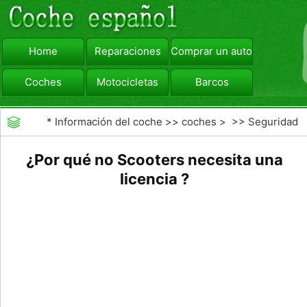
Home
Reparaciones
Comprar un automóvil
Coches
Motocicletas
Barcos
viajar
Camiones
*
Información del coche
>>
coches
> >>
Seguridad
Vial
>>
Educación de los conductores
¿Por qué no Scooters necesita una
licencia ?