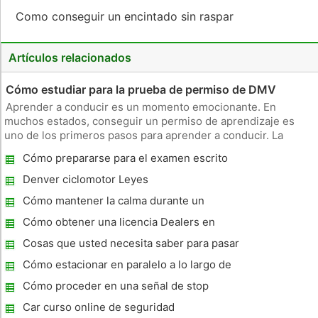
Como conseguir un encintado sin raspar
Artículos relacionados
Cómo estudiar para la prueba de permiso de DMV
Aprender a conducir es un momento emocionante. En
muchos estados, conseguir un permiso de aprendizaje es
uno de los primeros pasos para aprender a conducir. La
mayoría de los permisos de las pruebas pilotos de consulta
Cómo prepararse para el examen escrito
sobre la información que necesitan saber cuando están en el
del DMV en Florida
camino, como las leye
Denver ciclomotor Leyes
Cómo mantener la calma durante un
examen de manejo
Cómo obtener una licencia Dealers en
Indiana
Cosas que usted necesita saber para pasar
una prueba de permiso en Massachusetts
Cómo estacionar en paralelo a lo largo de
Curb
Cómo proceder en una señal de stop
mientras se realiza la prueba de conducción
Car curso online de seguridad