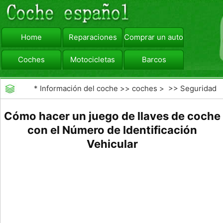
Home
Reparaciones
Comprar un automóvil
Coches
Motocicletas
Barcos
viajar
Camiones
*
Información del coche
>>
coches
> >>
Seguridad
Vial
>>
Educación de los conductores
Cómo hacer un juego de llaves de coche
con el Número de Identificación
Vehicular