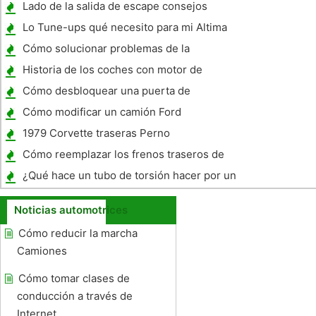
Lado de la salida de escape consejos
Lo Tune-ups qué necesito para mi Altima
2002?
Cómo solucionar problemas de la
transmisión en un Jeep Cherokee 1998
Historia de los coches con motor de
hidrógeno
Cómo desbloquear una puerta de
combustible
Cómo modificar un camión Ford
1979 Corvette traseras Perno
Especificaciones de par
Cómo reemplazar los frenos traseros de
discos en un Chevy Impala
¿Qué hace un tubo de torsión hacer por un
cuello de cisne acoplado?
Noticias automotrices
Cómo reducir la marcha
Camiones
Cómo tomar clases de
conducción a través de
Internet