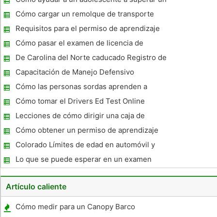
banderín , la señal de tráfico triangular se utiliza como una
miedo a conducir
Cómo cargar un remolque de transporte
Requisitos para el permiso de aprendizaje
en Virginia
Cómo pasar el examen de licencia de
conducir Escrito en Carolina del Norte
De Carolina del Norte caducado Registro de
Vehículo Leyes
Capacitación de Manejo Defensivo
Cómo las personas sordas aprenden a
conducir
Cómo tomar el Drivers Ed Test Online
Lecciones de cómo dirigir una caja de
cambios
Cómo obtener un permiso de aprendizaje
de conducción
Colorado Límites de edad en automóvil y
Leyes
Lo que se puede esperar en un examen
práctico para la Licencia de Conducir
Artículo caliente
Cómo medir para un Canopy Barco