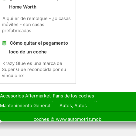
Home Worth
Alquiler de remolque - ¿o casas
móviles - son casas
prefabricadas
Cómo quitar el pegamento
loco de un coche
Krazy Glue es una marca de
Super Glue reconocida por su
vínculo ex
Accesorios Aftermarket
Fans de los coches
Seguro de Coche
Préstamos y Financiación
Mantenimiento General
Autos, Autos
Seguridad Vial
Combustibles
coches © www.automotriz.mobi
Vender Mi Coche