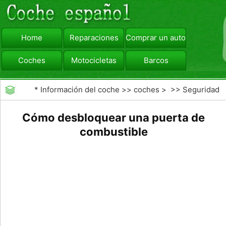
Home
Reparaciones
Comprar un automóvil
Coches
Motocicletas
Barcos
viajar
Camiones
*
Información del coche
>>
coches
> >>
Seguridad
Vial
>>
Consejos de Conducción
Cómo desbloquear una puerta de
combustible