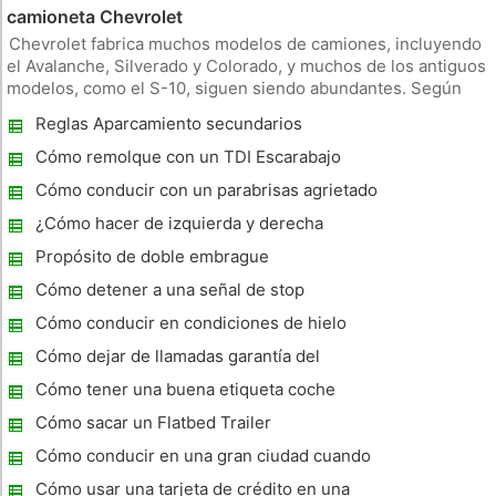
camioneta Chevrolet
Chevrolet fabrica muchos modelos de camiones, incluyendo
el Avalanche, Silverado y Colorado, y muchos de los antiguos
modelos, como el S-10, siguen siendo abundantes. Según
fueleconomy.gov, nuevos modelos reciben alrededor de 13 a
Reglas Aparcamiento secundarios
14 millas por galón en ciudad y 19 a 23 en la carretera en
alternativos en Nueva York
función de
Cómo remolque con un TDI Escarabajo
Cómo conducir con un parabrisas agrietado
o roto
¿Cómo hacer de izquierda y derecha
Señales de mano mientras se conduce
Propósito de doble embrague
Cómo detener a una señal de stop
Cómo conducir en condiciones de hielo
Cómo dejar de llamadas garantía del
vehículo
Cómo tener una buena etiqueta coche
compartido
Cómo sacar un Flatbed Trailer
Cómo conducir en una gran ciudad cuando
desde el País
Cómo usar una tarjeta de crédito en una