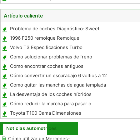
estación automatizada de gas
Artículo caliente
Problema de coches Diagnóstico: Sweet
Smell
1996 F250 remolque Remolque
Especificaciones
Volvo T3 Especificaciones Turbo
Cómo solucionar problemas de freno
Cómo encontrar coches antiguos
Cómo convertir un escarabajo 6 voltios a 12
voltios
Cómo quitar las manchas de agua templada
Espejos De Auto & Glass
La desventaja de los coches híbridos
Cómo reducir la marcha para pasar o
retrasar
Toyota T100 Cama Dimensiones
Noticias automotrices
Cómo utilizar un Mercedes-