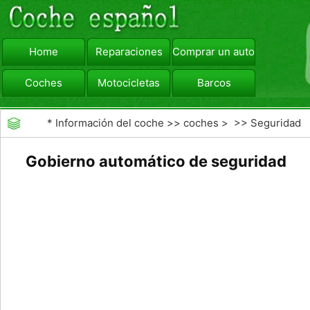
Home
Reparaciones
Comprar un automóvil
Coches
Motocicletas
Barcos
viajar
Camiones
*
Información del coche
>>
coches
> >>
Seguridad
Vial
>>
Driving Safety
Gobierno automático de seguridad