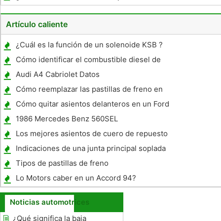
ciclomotor?
Artículo caliente
¿Cuál es la función de un solenoide KSB ?
Cómo identificar el combustible diesel de
un vehículo debe usar
Audi A4 Cabriolet Datos
Cómo reemplazar las pastillas de freno en
un Z7S Kawasaki
Cómo quitar asientos delanteros en un Ford
Escape
1986 Mercedes Benz 560SEL
Especificaciones
Los mejores asientos de cuero de repuesto
para un Miata
Indicaciones de una junta principal soplada
Tipos de pastillas de freno
Lo Motors caber en un Accord 94?
Noticias automotrices
¿Qué significa la baja