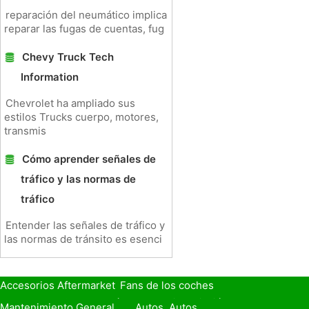
reparación del neumático implica
reparar las fugas de cuentas, fug
Chevy Truck Tech
Information
Chevrolet ha ampliado sus
estilos Trucks cuerpo, motores,
transmis
Cómo aprender señales de
tráfico y las normas de
tráfico
Entender las señales de tráfico y
las normas de tránsito es esenci
Accesorios Aftermarket
Fans de los coches
Seguro de Coche
Préstamos y Financiación
Mantenimiento General
Autos, Autos