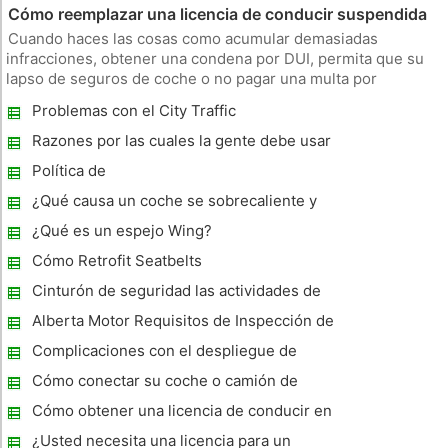
Cómo reemplazar una licencia de conducir suspendida
Cuando haces las cosas como acumular demasiadas
infracciones, obtener una condena por DUI, permita que su
lapso de seguros de coche o no pagar una multa por
velocidad, su licencia de conducir puede ser suspendida.
Problemas con el City Traffic
Esto significa que no se puede conducir legalmente hasta que
tenga su licencia reempla
Razones por las cuales la gente debe usar
cinturones de seguridad
Política de
¿Qué causa un coche se sobrecaliente y
perder Dirección Asistida?
¿Qué es un espejo Wing?
Cómo Retrofit Seatbelts
Cinturón de seguridad las actividades de
seguridad
Alberta Motor Requisitos de Inspección de
Seguridad de Vehículos
Complicaciones con el despliegue de
bolsas de aire
Cómo conectar su coche o camión de
remolque Luces
Cómo obtener una licencia de conducir en
Minnesota
¿Usted necesita una licencia para un