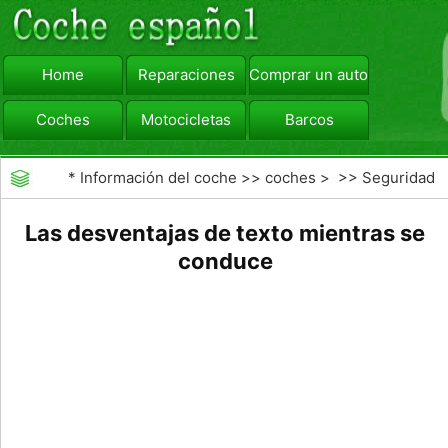
Home
Reparaciones
Comprar un automóvil
Coches
Motocicletas
Barcos
viajar
Camiones
*
Información del coche
>>
coches
> >>
Seguridad
Vial
>>
Driving Safety
Las desventajas de texto mientras se
conduce