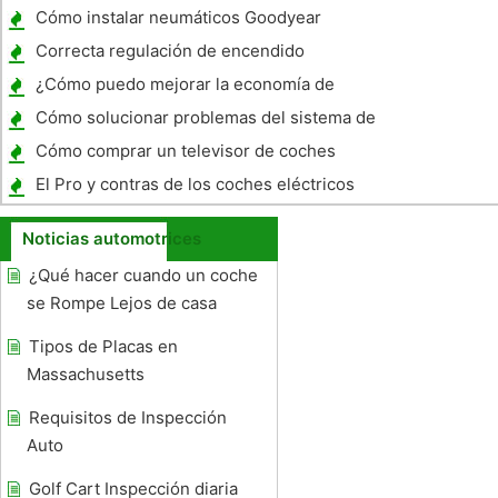
Cómo instalar neumáticos Goodyear
Correcta regulación de encendido
¿Cómo puedo mejorar la economía de
combustible en un Ford 6,0 ​​Diesel Truck?
Cómo solucionar problemas del sistema de
dirección en un Neon Plymouth
Cómo comprar un televisor de coches
abatible monitor
El Pro y contras de los coches eléctricos
Noticias automotrices
¿Qué hacer cuando un coche
se Rompe Lejos de casa
Tipos de Placas en
Massachusetts
Requisitos de Inspección
Auto
Golf Cart Inspección diaria