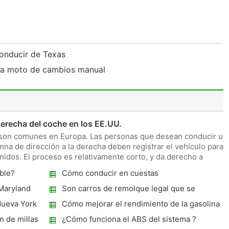
conducir de Texas
na moto de cambios manual
derecha del coche en los EE.UU.
a son comunes en Europa. Las personas que desean conducir un
a de dirección a la derecha deben registrar el vehículo para l
idos. El proceso es relativamente corto, y da derecho a
ble?
Cómo conducir en cuestas
 Maryland
Son carros de remolque legal que se
utilizan en las carreteras de Estados
Nueva York
Cómo mejorar el rendimiento de la gasolina
Unidos?
para una camioneta Chevrolet
n de millas
¿Cómo funciona el ABS del sistema ?