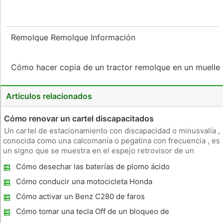
Remolque Remolque Información
Cómo hacer copia de un tractor remolque en un muelle
Artículos relacionados
Cómo renovar un cartel discapacitados
Un cartel de estacionamiento con discapacidad o minusvalía ,
conocida como una calcomanía o pegatina con frecuencia , es
un signo que se muestra en el espejo retrovisor de un
conductor discapacitado , permitiendo únicamente la persona
Cómo desechar las baterías de plomo ácido
a la que el cartel estaba a nombre de parque en lugares de
de Tennessee Escuelas
estaci
Cómo conducir una motocicleta Honda
Reflex
Cómo activar un Benz C280 de faros
antiniebla Mercedes
Cómo tomar una tecla Off de un bloqueo de