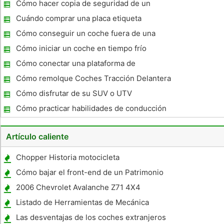
cable Llavero
Cómo hacer copia de seguridad de un
camión semi
Cuándo comprar una placa etiqueta
Cómo conseguir un coche fuera de una
zanja
Cómo iniciar un coche en tiempo frío
Cómo conectar una plataforma de
conversión de un tractor remolque
Cómo remolque Coches Tracción Delantera
Cómo disfrutar de su SUV o UTV
Cómo practicar habilidades de conducción
Artículo caliente
Chopper Historia motocicleta
Cómo bajar el front-end de un Patrimonio
Harley
2006 Chevrolet Avalanche Z71 4X4
Especificaciones
Listado de Herramientas de Mecánica
Automotriz "
Las desventajas de los coches extranjeros