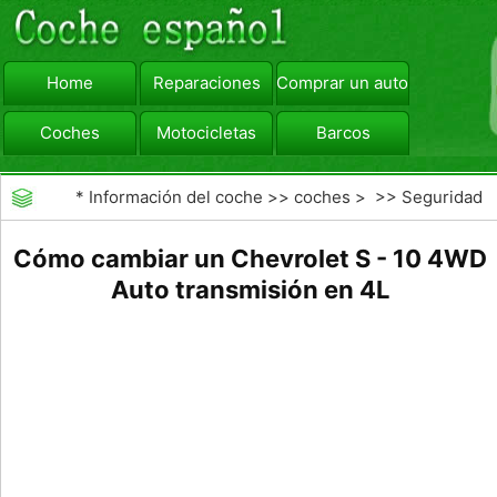
Home
Reparaciones
Comprar un automóvil
Coches
Motocicletas
Barcos
viajar
Camiones
*
Información del coche
>>
coches
> >>
Seguridad
Vial
>>
Consejos de Conducción
Cómo cambiar un Chevrolet S - 10 4WD
Auto transmisión en 4L