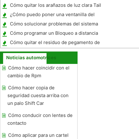
en los EE.UU.
Cómo quitar los arañazos de luz clara Tail
Cubre
¿Cómo puedo poner una ventanilla del
coche en un Nissan Altima 2003?
Cómo solucionar problemas del sistema
eléctrico en un Chrysler Sebring
Cómo programar un Bloqueo a distancia
para un 2001 Camry
Cómo quitar el residuo de pegamento de
parabrisas de una motocicleta
Noticias automotrices
Cómo hacer coincidir con el
cambio de Rpm
Cómo hacer copia de
seguridad cuesta arriba con
un palo Shift Car
Cómo conducir con lentes de
contacto
Cómo aplicar para un cartel