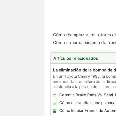
Cómo reemplazar los rotores 
Cómo armar un sistema de freno
Artículos relacionados
La eliminación de la bomba de 
En un Toyota Camry 1995, la bomba 
encender la cremallera de la direcc
asistencia a la parada del sistema d
particular en si
Ceramic Brake Pads Vs. Semi-
Cómo dar vuelta a una palanca
en una palanca al piso automát
Cómo limpiar Frenos de Autom