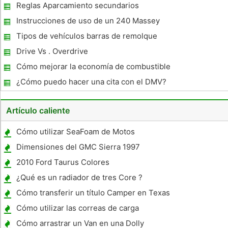
remolque remolque en un vehículo
Reglas Aparcamiento secundarios
remolcador
alternativos en Nueva York
Instrucciones de uso de un 240 Massey
Ferguson Tractor
Tipos de vehículos barras de remolque
Drive Vs . Overdrive
Cómo mejorar la economía de combustible
para un GMC Yukon 1998
¿Cómo puedo hacer una cita con el DMV?
Artículo caliente
Cómo utilizar SeaFoam de Motos
Dimensiones del GMC Sierra 1997
2010 Ford Taurus Colores
¿Qué es un radiador de tres Core ?
Cómo transferir un título Camper en Texas
Cómo utilizar las correas de carga
Cómo arrastrar un Van en una Dolly