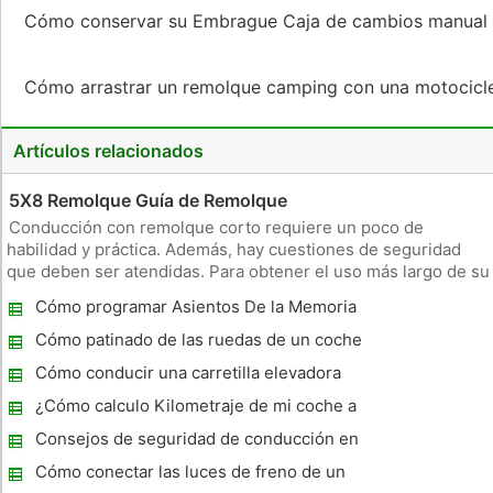
Cómo conservar su Embrague Caja de cambios manua
Cómo arrastrar un remolque camping con una motocicl
Artículos relacionados
5X8 Remolque Guía de Remolque
Conducción con remolque corto requiere un poco de
habilidad y práctica. Además, hay cuestiones de seguridad
que deben ser atendidas. Para obtener el uso más largo de su
remolque, lea y siga las instrucciones del fabricante. Un
Cómo programar Asientos De la Memoria
remolque en buen estado puede ser una pieza de equipo que
en un Chevy
te da años de s
Cómo patinado de las ruedas de un coche
Cómo conducir una carretilla elevadora
¿Cómo calculo Kilometraje de mi coche a
un destino?
Consejos de seguridad de conducción en
condiciones meteorológicas adversas
Cómo conectar las luces de freno de un