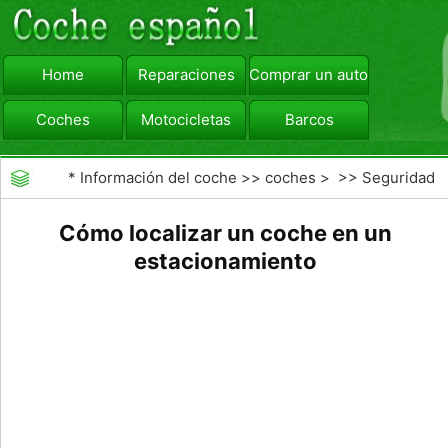
Home
Reparaciones
Comprar un automóvil
Coches
Motocicletas
Barcos
viajar
Camiones
*
Información del coche
>>
coches
> >>
Seguridad
Vial
>>
Consejos de Conducción
Cómo localizar un coche en un
estacionamiento