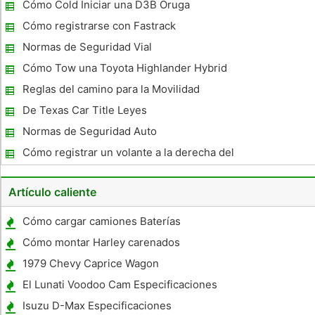
se empañe y formación de hielo
Cómo Cold Iniciar una D3B Oruga
Cómo registrarse con Fastrack
Normas de Seguridad Vial
Cómo Tow una Toyota Highlander Hybrid
4WD
Reglas del camino para la Movilidad
Scooters
De Texas Car Title Leyes
Normas de Seguridad Auto
Cómo registrar un volante a la derecha del
coche en los EE.UU.
Artículo caliente
Cómo cargar camiones Baterías
Cómo montar Harley carenados
1979 Chevy Caprice Wagon
Especificaciones
El Lunati Voodoo Cam Especificaciones
Isuzu D-Max Especificaciones