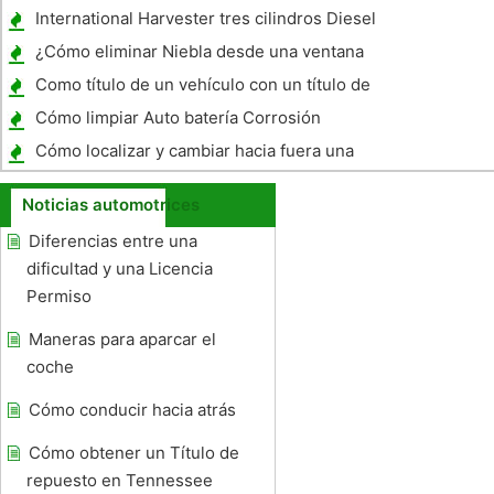
International Harvester tres cilindros Diesel
Especificaciones del motor
¿Cómo eliminar Niebla desde una ventana
del coche
Como título de un vehículo con un título de
salvamento en Ohio
Cómo limpiar Auto batería Corrosión
Cómo localizar y cambiar hacia fuera una
válvula EGR en una Blazer 1997
Noticias automotrices
Diferencias entre una
dificultad y una Licencia
Permiso
Maneras para aparcar el
coche
Cómo conducir hacia atrás
Cómo obtener un Título de
repuesto en Tennessee