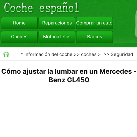
Home
Reparaciones
Comprar un automóvil
Coches
Motocicletas
Barcos
viajar
Camiones
*
Información del coche
>>
coches
> >>
Seguridad
Vial
>>
Consejos de Conducción
Cómo ajustar la lumbar en un Mercedes -
Benz GL450