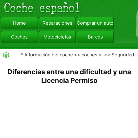
Home
Reparaciones
Comprar un automóvil
Coches
Motocicletas
Barcos
viajar
Camiones
*
Información del coche
>>
coches
> >>
Seguridad
Vial
>>
Consejos de Conducción
Diferencias entre una dificultad y una
Licencia Permiso