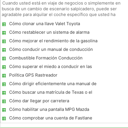
Cuando usted está en viaje de negocios o simplemente en
busca de un cambio de escenario salpicadero, puede ser
agradable para alquilar el coche específico que usted ha
estado echando un vistazo en el concesionario o en la
Cómo clonar una llave Valet Toyota
televisión. Alquilar un vehículo en particular puede ser
complicado, porque la
Cómo restablecer un sistema de alarma
Auto
Cómo mejorar el rendimiento de la gasolina
por un Nissan Pathfinder
Cómo conducir un manual de conducción
del lado
Combustible Formación Conducción
Eficiente
Cómo superar el miedo a conducir en las
carreteras
Política GPS Rastreador
Cómo dirigir eficientemente una manual de
cinco velocidades
Cómo buscar una matrícula de Texas o el
número de VIN
Cómo dar llegar por carretera
Cómo habilitar una pantalla MPG Mazda
Cómo comprobar una cuenta de Fastlane
saldo en línea ?