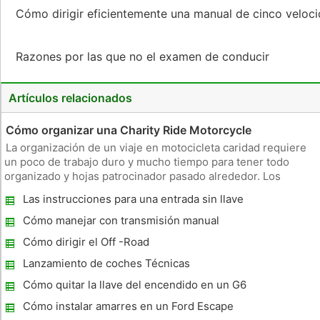
Cómo dirigir eficientemente una manual de cinco veloc
Razones por las que no el examen de conducir
Artículos relacionados
Cómo organizar una Charity Ride Motorcycle
La organización de un viaje en motocicleta caridad requiere
un poco de trabajo duro y mucho tiempo para tener todo
organizado y hojas patrocinador pasado alrededor. Los
conductores de motocicletas participan regularmente en
Las instrucciones para una entrada sin llave
muchos recorridos de caridad en todo el país. Algunos
para un Honda Civic 2002
recorridos de caridad
Cómo manejar con transmisión manual
cuesta arriba
Cómo dirigir el Off -Road
Lanzamiento de coches Técnicas
Cómo quitar la llave del encendido en un G6
Cómo instalar amarres en un Ford Escape