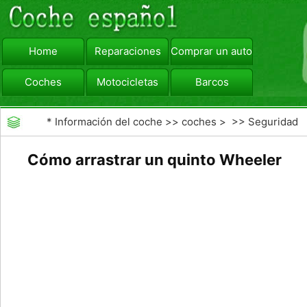
Home
Reparaciones
Comprar un automóvil
Coches
Motocicletas
Barcos
viajar
Camiones
*
Información del coche
>>
coches
> >>
Seguridad
Vial
>>
Consejos de Conducción
Cómo arrastrar un quinto Wheeler