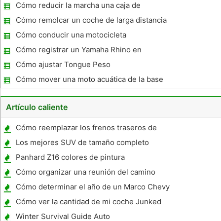
2001
Cómo reducir la marcha una caja de
cambios
Cómo remolcar un coche de larga distancia
Cómo conducir una motocicleta
Cómo registrar un Yamaha Rhino en
Pennsylvania
Cómo ajustar Tongue Peso
Cómo mover una moto acuática de la base
para un remolque
Artículo caliente
Cómo reemplazar los frenos traseros de
tambor en un Ford Taurus
Los mejores SUV de tamaño completo
Panhard Z16 colores de pintura
Cómo organizar una reunión del camino
Cómo determinar el año de un Marco Chevy
Cómo ver la cantidad de mi coche Junked
vale más en línea
Winter Survival Guide Auto