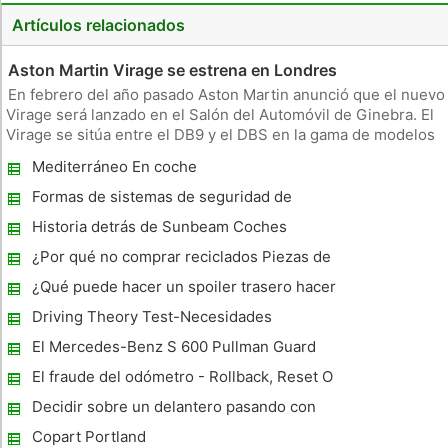
Artículos relacionados
Aston Martin Virage se estrena en Londres
En febrero del año pasado Aston Martin anunció que el nuevo
Virage será lanzado en el Salón del Automóvil de Ginebra. El
Virage se sitúa entre el DB9 y el DBS en la gama de modelos
de Aston Martin , que estará disponible en un asiento 2 y un
Mediterráneo En coche
sistema de 2 +2 asientos. Aston Martin afirma que la mano
Formas de sistemas de seguridad de
coches disponibles en la actualidad
Historia detrás de Sunbeam Coches
¿Por qué no comprar reciclados Piezas de
coches reemplazos?
¿Qué puede hacer un spoiler trasero hacer
para su coche?
Driving Theory Test-Necesidades
Especiales
El Mercedes-Benz S 600 Pullman Guard
El fraude del odómetro - Rollback, Reset O
Reloj De La Cuenta kilómetros
Decidir sobre un delantero pasando con
asiento de automóvil para poco unas One
Copart Portland