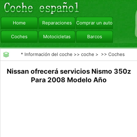
Home
Reparaciones
Comprar un automóvil
Coches
Motocicletas
Barcos
viajar
Camiones
*
Información del coche
>>
coche
> >>
Coches
Nissan ofrecerá servicios Nismo 350z
Para 2008 Modelo Año