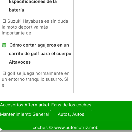
Especificaciones de la
batería
El Suzuki Hayabusa es sin duda
la moto deportiva más
importante de
Cómo cortar agujeros en un
carrito de golf para el cuerpo
Altavoces
El golf se juega normalmente en
un entorno tranquilo susurro. Si
e
Accesorios Aftermarket
Fans de los coches
Seguro de Coche
Préstamos y Financiación
Mantenimiento General
Autos, Autos
Seguridad Vial
Combustibles
coches © www.automotriz.mobi
Vender Mi Coche