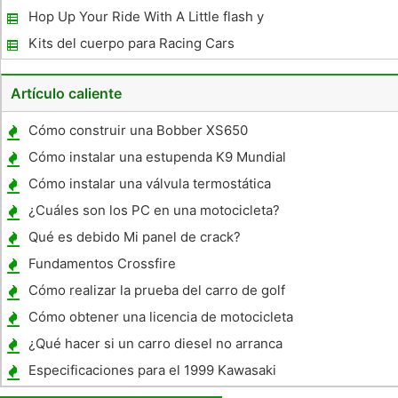
Hop Up Your Ride With A Little flash y
Estrategia
Kits del cuerpo para Racing Cars
Artículo caliente
Cómo construir una Bobber XS650
Cómo instalar una estupenda K9 Mundial
SS
Cómo instalar una válvula termostática
¿Cuáles son los PC en una motocicleta?
Qué es debido Mi panel de crack?
Fundamentos Crossfire
Cómo realizar la prueba del carro de golf
bobinas del motor
Cómo obtener una licencia de motocicleta
en Kansas
¿Qué hacer si un carro diesel no arranca
cuando está frío ?
Especificaciones para el 1999 Kawasaki
Vulcan 750