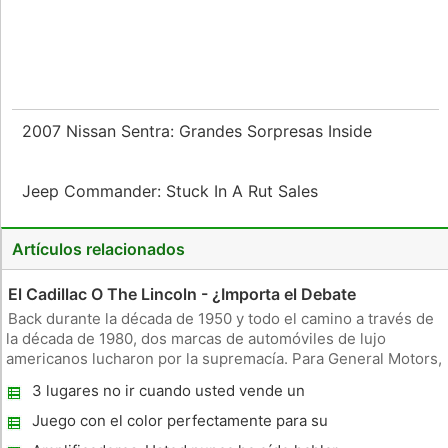
2007 Nissan Sentra: Grandes Sorpresas Inside
Jeep Commander: Stuck In A Rut Sales
Artículos relacionados
El Cadillac O The Lincoln - ¿Importa el Debate
Back durante la década de 1950 y todo el camino a través de
la década de 1980, dos marcas de automóviles de lujo
americanos lucharon por la supremacía. Para General Motors,
constructor de Cadillacs y para la Ford Motor Company,
3 lugares no ir cuando usted vende un
constructor de Lincoln, el prestigio empresarial se basaba en
coche
que la may
Juego con el color perfectamente para su
coche