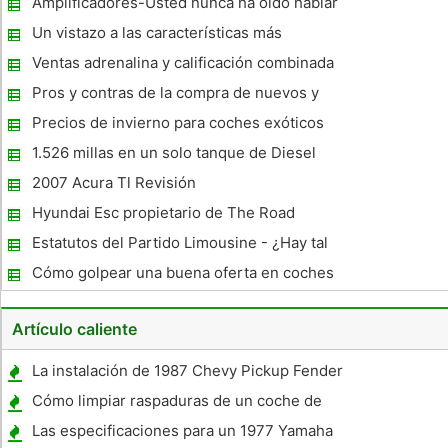
Amplificadores-Usted nunca ha oído hablar
de coches La música de esta manera
Un vistazo a las características más
importantes de Jvc Car Audio CD Players
Ventas adrenalina y calificación combinada
de Mazda Cx-7
Pros y contras de la compra de nuevos y
usados ​​Coches
Precios de invierno para coches exóticos
1.526 millas en un solo tanque de Diesel
2007 Acura Tl Revisión
Hyundai Esc propietario de The Road
Estatutos del Partido Limousine - ¿Hay tal
cosa
Cómo golpear una buena oferta en coches
nuevos y usados ​​
Artículo caliente
La instalación de 1987 Chevy Pickup Fender
Cómo limpiar raspaduras de un coche de
parachoques de plástico
Las especificaciones para un 1977 Yamaha