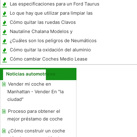
IT 175
Las especificaciones para un Ford Taurus
SHO 2000
Lo que hay que utilizar para limpiar las
ventanas de un coche
Cómo quitar las ruedas Clavos
Nautaline Chalana Modelos y
Especificaciones del barco
¿Cuáles son los peligros de Neumáticos
Overinflating?
Cómo quitar la oxidación del aluminio
Cómo cambiar Coches Medio Lease
Noticias automotrices
Vender mi coche en
Manhattan - Vender En "la
ciudad"
Proceso para obtener el
mejor préstamo de coche
¿Cómo construir un coche