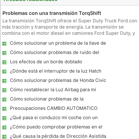
Problemas con una transmisión TorqShift
La transmisión TorqShift ofrece el Super Duty Truck Ford con
más tracción y transporte de energía. La transmisión se
combina con el motor diesel en camiones Ford Super Duty, y
no ha habido boletines de servicio técnico (TSB), así como los
Cómo solucionar un problema de la llave de
informes de problemas que experimentan algunos de los
ignición
propiet
Cómo solucionar problemas de ruido del
motor del cojinete principal
Los efectos de un borde doblado
¿Dónde está el interruptor de la luz Hatch
en un Ford Escort Wagon?
Cómo solucionar problemas de Honda Civic
Burning Oil
Cómo restablecer la Luz Airbag para mi
Pontiac Vibe
Cómo solucionar problemas de la
transmisión en un Chevy 1995
Preocupaciones CAMBIO AUTOMATICO
¿Qué pasa si conduzco mi coche con un
sensor mal Toc?
¿Cómo puedo comprobar problemas en el
motor común en un Chevy Silverado 2004?
¿Qué causa la pérdida de Dirección Asistida