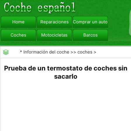
Home
Reparaciones
Comprar un automóvil
Coches
Motocicletas
Barcos
viajar
Camiones
*
Información del coche
>>
coches
>
>>
Reparaciones
>>
Diagnóstico de Averías
Prueba de un termostato de coches sin
sacarlo