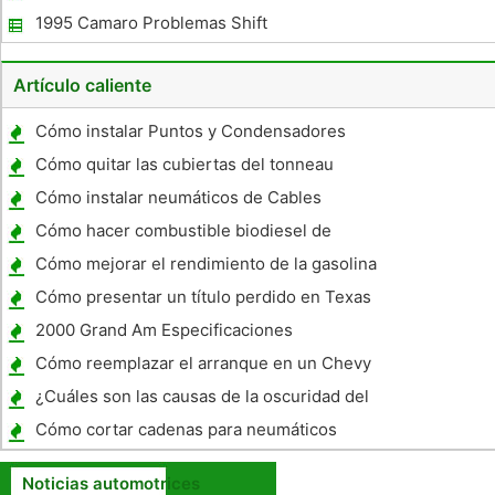
al hacer un giro?
1995 Camaro Problemas Shift
Artículo caliente
Cómo instalar Puntos y Condensadores
Cómo quitar las cubiertas del tonneau
Cómo instalar neumáticos de Cables
Cómo hacer combustible biodiesel de
segunda mano de aceite de canola
Cómo mejorar el rendimiento de la gasolina
en 1997, un F150
Cómo presentar un título perdido en Texas
2000 Grand Am Especificaciones
Cómo reemplazar el arranque en un Chevy
Cavalier 2000
¿Cuáles son las causas de la oscuridad del
líquido de transmisión?
Cómo cortar cadenas para neumáticos
hasta ajustar
Noticias automotrices