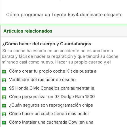
Cómo programar un Toyota Rav4 dominante elegante
Artículos relacionados
¿Cómo hacer del cuerpo y Guardafangos
Si su coche ha estado en un accidente no es una forma
barata y fácil de hacer la reparación y que tendrá su coche
mirando casi como nuevo. Hacer su propio cuerpo y el
guardabarros trabajo puede ahorrar miles de dólares en la
Cómo crear tu propio coche Kit de puesta a
mano de obra de taller de carrocería, y en su mayor parte, le
tierra
dará un resul
Ventilador del radiador de diseño
95 Honda Civic Consejos para aumentar la
potencia
Cómo personalizar un 97 Dodge Ram 1500
¿Cuán seguros son reprogramación chips
de rendimiento en un Toyota ?
Cómo hacer un coche tienen más poder
Cómo instalar una cucharada Cowl en una