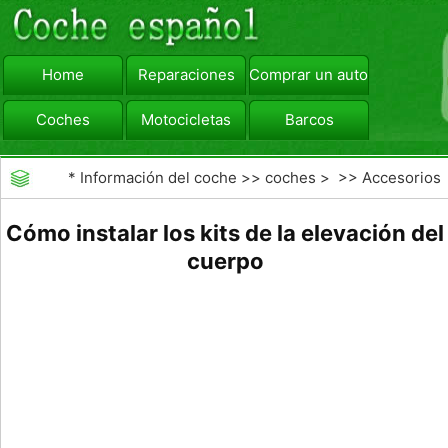
Home
Reparaciones
Comprar un automóvil
Coches
Motocicletas
Barcos
viajar
Camiones
*
Información del coche
>>
coches
> >>
Accesorios
Aftermarket
>>
Generales Actualizaciones Auto
Cómo instalar los kits de la elevación del
cuerpo