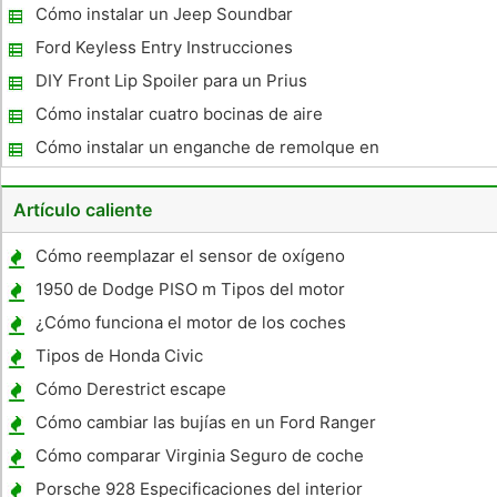
campana de acero
Cómo instalar un Jeep Soundbar
Ford Keyless Entry Instrucciones
DIY Front Lip Spoiler para un Prius
Cómo instalar cuatro bocinas de aire
italiano
Cómo instalar un enganche de remolque en
un Buick Rendezvous
Artículo caliente
Cómo reemplazar el sensor de oxígeno
frente a un 2002 CRV
1950 de Dodge PISO m Tipos del motor
¿Cómo funciona el motor de los coches
híbridos
Tipos de Honda Civic
Cómo Derestrict escape
Cómo cambiar las bujías en un Ford Ranger
Cómo comparar Virginia Seguro de coche
Porsche 928 Especificaciones del interior