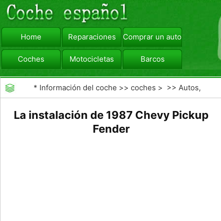
Home
Reparaciones
Comprar un automóvil
Coches
Motocicletas
Barcos
viajar
Camiones
*
Información del coche
>>
coches
> >>
Autos,
Autos
>>
Camiones
La instalación de 1987 Chevy Pickup
Fender