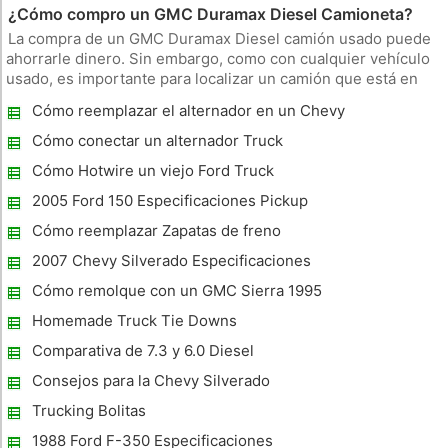
¿Cómo compro un GMC Duramax Diesel Camioneta?
La compra de un GMC Duramax Diesel camión usado puede
ahorrarle dinero. Sin embargo, como con cualquier vehículo
usado, es importante para localizar un camión que está en
buenas condiciones. Puesto que un motor diesel produce la
Cómo reemplazar el alternador en un Chevy
misma cantidad de energía que un motor de gasolina, pero
S-10
utiliza un 33
Cómo conectar un alternador Truck
Cómo Hotwire un viejo Ford Truck
2005 Ford 150 Especificaciones Pickup
Cómo reemplazar Zapatas de freno
delantero en una línea de borde Honda
2007 Chevy Silverado Especificaciones
2006
Cómo remolque con un GMC Sierra 1995
Homemade Truck Tie Downs
Comparativa de 7.3 y 6.0 Diesel
Consejos para la Chevy Silverado
Trucking Bolitas
1988 Ford F-350 Especificaciones