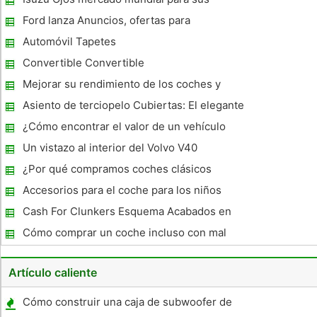
tamaños , así como variedades . Se ofrecen diversos tipos de
Trucks
fondos ,
Ford lanza Anuncios, ofertas para
impresionar a los compradores de
Automóvil Tapetes
automóviles
Convertible Convertible
Mejorar su rendimiento de los coches y
rendimiento de la gasolina.
Asiento de terciopelo Cubiertas: El elegante
y eficaz Accesorios para automóviles
¿Cómo encontrar el valor de un vehículo
usado
Un vistazo al interior del Volvo V40
¿Por qué compramos coches clásicos
Accesorios para el coche para los niños
Cash For Clunkers Esquema Acabados en
los estados Unidos
Cómo comprar un coche incluso con mal
crédito
Artículo caliente
Cómo construir una caja de subwoofer de