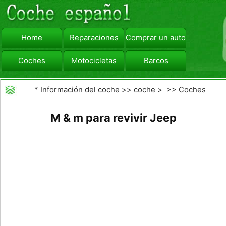
Home
Reparaciones
Comprar un automóvil
Coches
Motocicletas
Barcos
viajar
Camiones
*
Información del coche
>>
coche
> >>
Coches
M & m para revivir Jeep