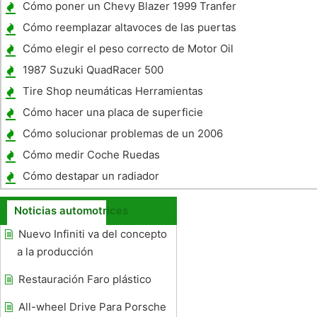
Niza
Cómo poner un Chevy Blazer 1999 Tranfer
Caso en punto muerto
Cómo reemplazar altavoces de las puertas
en un Hyundai Sonata
Cómo elegir el peso correcto de Motor Oil
1987 Suzuki QuadRacer 500
Especificaciones
Tire Shop neumáticas Herramientas
Cómo hacer una placa de superficie
Cómo solucionar problemas de un 2006
Chevrolet Trailblazer
Cómo medir Coche Ruedas
Cómo destapar un radiador
Noticias automotrices
Nuevo Infiniti va del concepto
a la producción
Restauración Faro plástico
All-wheel Drive Para Porsche