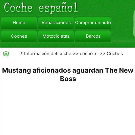
Home
Reparaciones
Comprar un automóvil
Coches
Motocicletas
Barcos
viajar
Camiones
*
Información del coche
>>
coche
> >>
Coches
Mustang aficionados aguardan The New
Boss