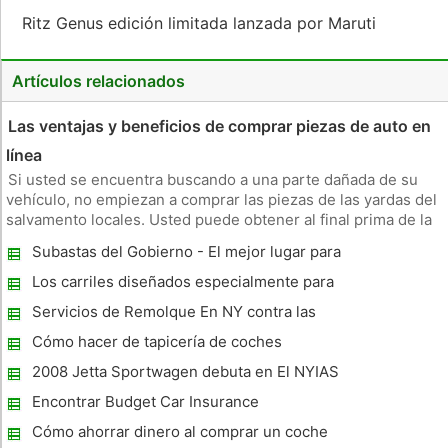
Ritz Genus edición limitada lanzada por Maruti
Artículos relacionados
Las ventajas y beneficios de comprar piezas de auto en
línea
Si usted se encuentra buscando a una parte dañada de su
vehículo, no empiezan a comprar las piezas de las yardas del
salvamento locales. Usted puede obtener al final prima de la
oferta allí. Lo mejor que puedes hacer es ir de compras de
Subastas del Gobierno - El mejor lugar para
piezas de automóviles en línea. La industria de autopartes ha
comprar buena calidad Auto En descuento
m
Los carriles diseñados especialmente para
Unbelievable
vehículos Carpool
Servicios de Remolque En NY contra las
compañías de seguros
Cómo hacer de tapicería de coches
Reparación de Jobs a sí mismo con éxito
2008 Jetta Sportwagen debuta en El NYIAS
Encontrar Budget Car Insurance
Cómo ahorrar dinero al comprar un coche