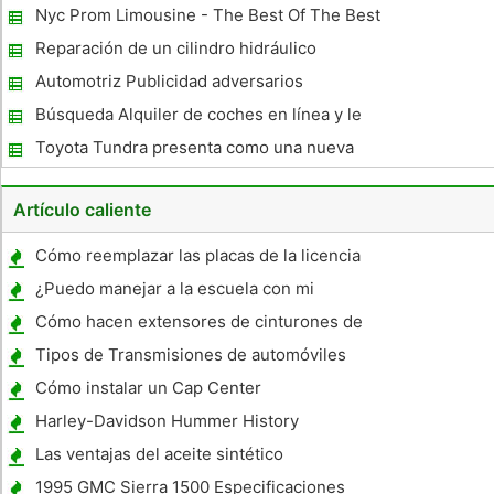
nuevo o usado
Nyc Prom Limousine - The Best Of The Best
Reparación de un cilindro hidráulico
soldado
Automotriz Publicidad adversarios
Anunciado
Búsqueda Alquiler de coches en línea y le
ahorrar dinero en alquiler de coches
Toyota Tundra presenta como una nueva
división
Artículo caliente
Cómo reemplazar las placas de la licencia
con el mismo nombre
¿Puedo manejar a la escuela con mi
permiso?
Cómo hacen extensores de cinturones de
seguridad de coches ?
Tipos de Transmisiones de automóviles
Cómo instalar un Cap Center
Harley-Davidson Hummer History
Las ventajas del aceite sintético
1995 GMC Sierra 1500 Especificaciones