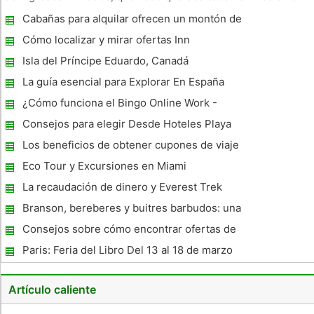
para nosotros encontrar tiempo para disfrutar de nuevas
Cabañas para alquilar ofrecen un montón de
aventuras. Para poder lograr esto, los mini escapadas de la
variedad
ciudad s
Cómo localizar y mirar ofertas Inn
Isla del Príncipe Eduardo, Canadá
La guía esencial para Explorar En España
¿Cómo funciona el Bingo Online Work -
Jugadores canadienses están hablando
Consejos para elegir Desde Hoteles Playa
del Carmen recomendados por los viajeros
Los beneficios de obtener cupones de viaje
Eco Tour y Excursiones en Miami
La recaudación de dinero y Everest Trek
Branson, bereberes y buitres barbudos: una
caminata por el Atlas
Consejos sobre cómo encontrar ofertas de
billetes de avion
Paris: Feria del Libro Del 13 al 18 de marzo
de 2009
Artículo caliente