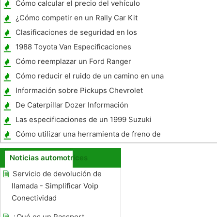
Cómo calcular el precio del vehículo
¿Cómo competir en un Rally Car Kit
Clasificaciones de seguridad en los
asientos de seguridad para niños
1988 Toyota Van Especificaciones
Cómo reemplazar un Ford Ranger
encendedor de cigarrillos
Cómo reducir el ruido de un camino en una
C6
Información sobre Pickups Chevrolet
De Caterpillar Dozer Información
Las especificaciones de un 1999 Suzuki
Katana 600
Cómo utilizar una herramienta de freno de
resorte correctamente
Noticias automotrices
Servicio de devolución de
llamada - Simplificar Voip
Conectividad
¿Qué es un Passport