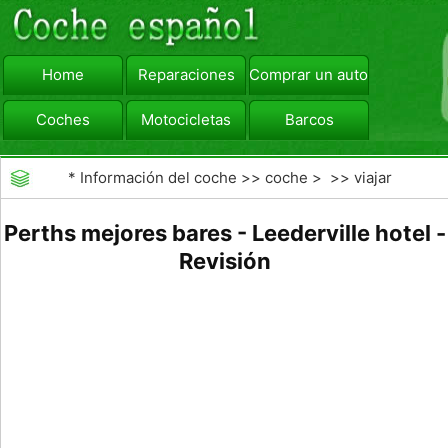
Home
Reparaciones
Comprar un automóvil
Coches
Motocicletas
Barcos
viajar
Camiones
*
Información del coche
>>
coche
> >>
viajar
Perths mejores bares - Leederville hotel -
Revisión