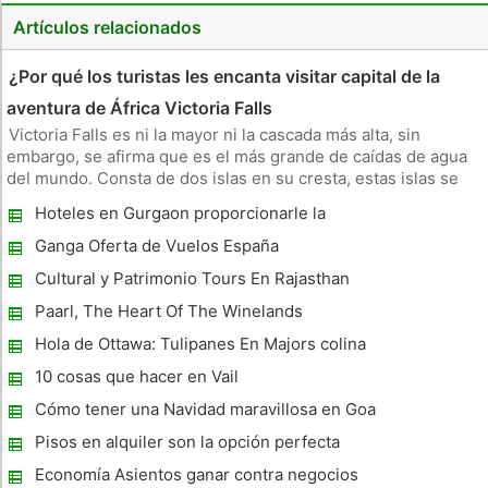
Artículos relacionados
¿Por qué los turistas les encanta visitar capital de la
aventura de África Victoria Falls
Victoria Falls es ni la mayor ni la cascada más alta, sin
embargo, se afirma que es el más grande de caídas de agua
del mundo. Consta de dos islas en su cresta, estas islas se
llaman; Isla Boaruka cerca del Banco Occidental y Living
Hoteles en Gurgaon proporcionarle la
Stone Island, cerca de la media. Las principales corrientes de
experiencia de lujo de la hospitalidad
Vict
Ganga Oferta de Vuelos España
Cultural y Patrimonio Tours En Rajasthan
experiencia de vida para cualquier turista
Paarl, The Heart Of The Winelands
Hola de Ottawa: Tulipanes En Majors colina
y TV Entrevista angustiante
10 cosas que hacer en Vail
Cómo tener una Navidad maravillosa en Goa
Pisos en alquiler son la opción perfecta
Economía Asientos ganar contra negocios