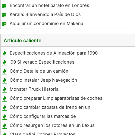
Encontrar un hotel barato en Londres
Kerala: Bienvenido a País de Dios
Alquilar un condominio en Makena
Artículo caliente
Especificaciones de Alineación para 1990-
1992 Ford Rangers
'99 Silverado Especificaciones
Cómo Detalle de un camión
Cómo instalar Jeep Navegación
Monster Truck Historia
Cómo preparar Limpiaparabrisas de coches
para el invierno de conducción
Cómo cambiar zapatas de freno en un
Nissan Frontier
Cómo configurar las marcas de
sincronización de inyección en una válvula
Cómo resurgen los rotores en un Lexus
de Cummins 12 5.9
Classic Mini Cooper Proyectos