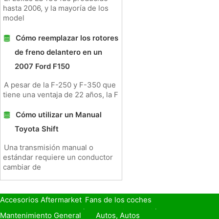
hasta 2006, y la mayoría de los
model
Cómo reemplazar los rotores
de freno delantero en un
2007 Ford F150
A pesar de la F-250 y F-350 que
tiene una ventaja de 22 años, la F
Cómo utilizar un Manual
Toyota Shift
Una transmisión manual o
estándar requiere un conductor
cambiar de
Accesorios Aftermarket
Fans de los coches
Seguro de Coche
Préstamos y Financiación
Mantenimiento General
Autos, Autos