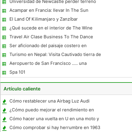
Universidad de Newcastle perder terreno
frente a Durham en Tyne-desgaste Boat
Acampar en Francia: llevar In The Sun
Race
El Land Of Kilimanjaro y Zanzíbar
¿Qué sucede en el interior de The Wine
Tasting Room
Travel Air Clase Business To The Dance
Umbrella Festival 2011, Johannesburgo
Ser aficionado del paisaje costero en
circulación al Worthing
Turismo en Nepal: Visita Cautivado tierra de
Buda
Aeropuerto de San Francisco ..... una
atracción en sí mismo
Spa 101
Artículo caliente
Cómo restablecer una Airbag Luz Audi
¿Cómo puedo mejorar el rendimiento en
una camioneta pickup Diesel?
Cómo hacer una vuelta en U en una moto y
pasar la prueba Alt-MOST
Cómo comprobar si hay herrumbre en 1963