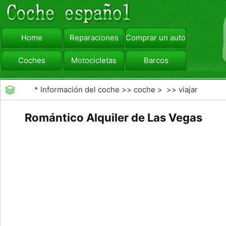
Home
Reparaciones
Comprar un automóvil
Coches
Motocicletas
Barcos
viajar
Camiones
*
Información del coche
>>
coche
> >>
viajar
Romántico Alquiler de Las Vegas