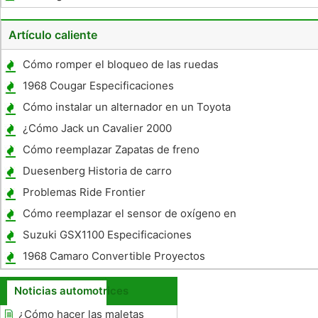
un montón de dinero en sus vacaciones
Vegas
Artículo caliente
Cómo romper el bloqueo de las ruedas
1968 Cougar Especificaciones
Cómo instalar un alternador en un Toyota
Corolla 2003
¿Cómo Jack un Cavalier 2000
Cómo reemplazar Zapatas de freno
delantero en una vespa china
Duesenberg Historia de carro
Problemas Ride Frontier
Cómo reemplazar el sensor de oxígeno en
un Mazda Miata
Suzuki GSX1100 Especificaciones
1968 Camaro Convertible Proyectos
Noticias automotrices
¿Cómo hacer las maletas