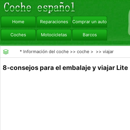
Home
Reparaciones
Comprar un automóvil
Coches
Motocicletas
Barcos
viajar
Camiones
*
Información del coche
>>
coche
> >>
viajar
8-consejos para el embalaje y viajar Lite