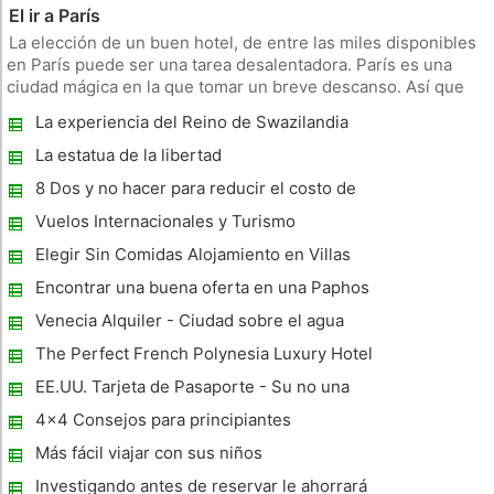
El ir a París
La elección de un buen hotel, de entre las miles disponibles
en París puede ser una tarea desalentadora. París es una
ciudad mágica en la que tomar un breve descanso. Así que
usted debe tratar de equilibrar las preocupaciones de dinero
La experiencia del Reino de Swazilandia
que tienes en contra de la importancia de tener un buen
Hermosa
tiempo.
La estatua de la libertad
8 Dos y no hacer para reducir el costo de
sus vacaciones
Vuelos Internacionales y Turismo
Elegir Sin Comidas Alojamiento en Villas
Austria en vez de Hoteles
Encontrar una buena oferta en una Paphos
Casa
Venecia Alquiler - Ciudad sobre el agua
The Perfect French Polynesia Luxury Hotel
es el Pacific Island Resort de Te Tiare
EE.UU. Tarjeta de Pasaporte - Su no una
Beach en la isla de Tahití de Huahine
cosa difícil de hacer
4x4 Consejos para principiantes
Más fácil viajar con sus niños
Investigando antes de reservar le ahorrará