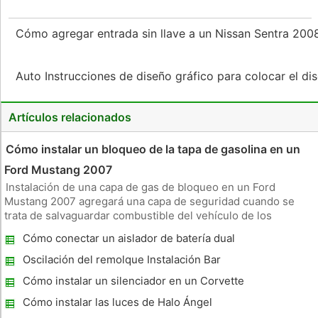
Cómo agregar entrada sin llave a un Nissan Sentra 20
Auto Instrucciones de diseño gráfico para colocar el di
Artículos relacionados
Cómo instalar un bloqueo de la tapa de gasolina en un
Ford Mustang 2007
Instalación de una capa de gas de bloqueo en un Ford
Mustang 2007 agregará una capa de seguridad cuando se
trata de salvaguardar combustible del vehículo de los
ladrones y vándalos. Un remanso de bloqueo requiere al
Cómo conectar un aislador de batería dual
propietario para utilizar una clave especialmente adaptados
para quitar el tapón del
Oscilación del remolque Instalación Bar
Cómo instalar un silenciador en un Corvette
Z06
Cómo instalar las luces de Halo Ángel