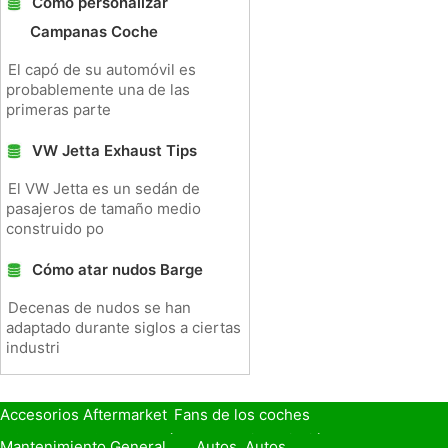
Cómo personalizar
Campanas Coche
El capó de su automóvil es
probablemente una de las
primeras parte
VW Jetta Exhaust Tips
El VW Jetta es un sedán de
pasajeros de tamaño medio
construido po
Cómo atar nudos Barge
Decenas de nudos se han
adaptado durante siglos a ciertas
industri
Accesorios Aftermarket
Fans de los coches
Seguro de Coche
Préstamos y Financiación
Mantenimiento General
Autos, Autos