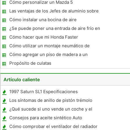
Cómo personalizar un Mazda 5
Las ventajas de los Jefes de aluminio sobre
hierro fundido
Cómo instalar una bocina de aire
¿Se puede poner una entrada de aire frío en
una automática ?
Cómo hacer que mi Honda Faster
Cómo utilizar un montaje neumático de
repuesto
Cómo agregar un piso de madera a un
Cargo Van Area
Propósito de culatas
Artículo caliente
1997 Saturn SL1 Especificaciones
Los síntomas de anillo de pistón trémolo
¿Qué sucede si uno vende un coche y el
propietario no transfiere el título?
Consejos para aceite sintético Auto
Cómo comprobar el ventilador del radiador