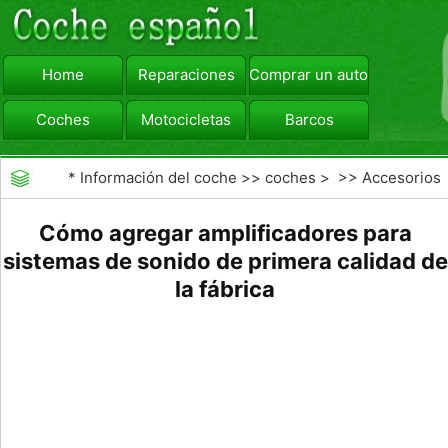
Home
Reparaciones
Comprar un automóvil
Coches
Motocicletas
Barcos
viajar
Camiones
*
Información del coche
>>
coches
> >>
Accesorios
Aftermarket
>>
Generales Actualizaciones Auto
Cómo agregar amplificadores para
sistemas de sonido de primera calidad de
la fábrica