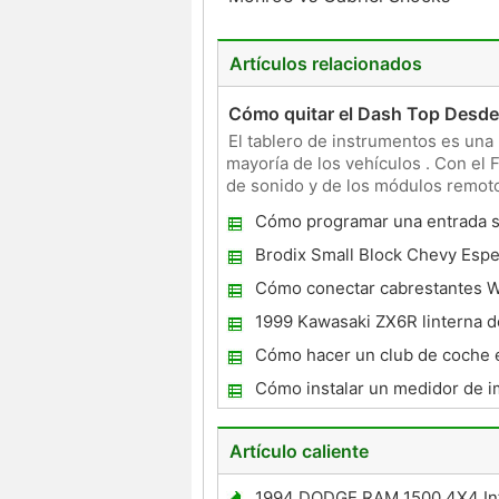
Artículos relacionados
Cómo quitar el Dash Top Desde 
El tablero de instrumentos es una 
mayoría de los vehículos . Con el F
de sonido y de los módulos remotos
quitar la part
Cómo programar una entrada si
un Dodge Intrepid 1996
Brodix Small Block Chevy Espe
de par Head
Cómo conectar cabrestantes 
1999 Kawasaki ZX6R linterna d
conversión
Cómo hacer un club de coche e
rápido
Cómo instalar un medidor de i
Audi
Artículo caliente
1994 DODGE RAM 1500 4X4 In