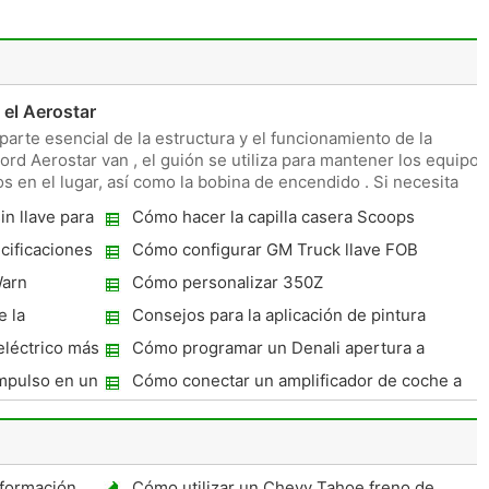
el Aerostar
parte esencial de la estructura y el funcionamiento de la
ord Aerostar van , el guión se utiliza para mantener los equipos
 en el lugar, así como la bobina de encendido . Si necesita
n llave para
Cómo hacer la capilla casera Scoops
cificaciones
Cómo configurar GM Truck llave FOB
Warn
Cómo personalizar 350Z
e la
Consejos para la aplicación de pintura
automotriz
léctrico más
Cómo programar un Denali apertura a
distancia
mpulso en un
Cómo conectar un amplificador de coche a
un cargador de batería
formación
Cómo utilizar un Chevy Tahoe freno de