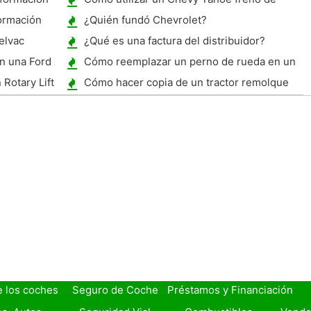
emergencia
formación
¿Quién fundó Chevrolet?
elvac
¿Qué es una factura del distribuidor?
n una Ford
Cómo reemplazar un perno de rueda en un
Nissan Altima
 Rotary Lift
Cómo hacer copia de un tractor remolque
Rig
e los coches
Seguro de Coche
Préstamos y Financiación