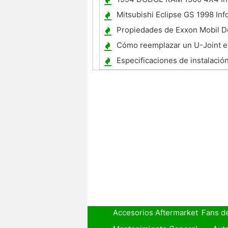
Truck
Mitsubishi Eclipse GS 1998 In
Propiedades de Exxon Mobil D
refrigerante
Cómo reemplazar un U-Joint e
Expedition
Especificaciones de instalación
Accesorios Aftermarket
Fans d