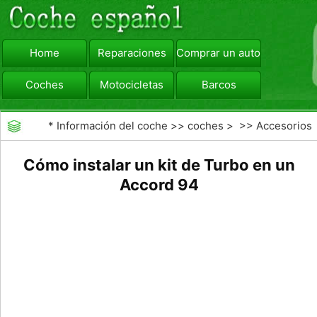
Home
Reparaciones
Comprar un automóvil
Coches
Motocicletas
Barcos
viajar
Camiones
*
Información del coche
>>
coches
> >>
Accesorios
Aftermarket
>>
Generales Actualizaciones Auto
Cómo instalar un kit de Turbo en un
Accord 94