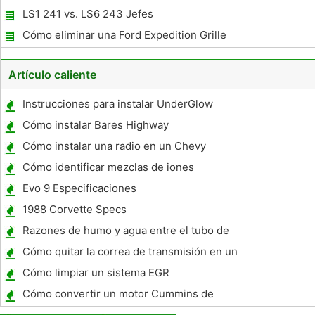
cilindros Ford Ranger
LS1 241 vs. LS6 243 Jefes
Cómo eliminar una Ford Expedition Grille
Artículo caliente
Instrucciones para instalar UnderGlow
Cómo instalar Bares Highway
Cómo instalar una radio en un Chevy
Cómo identificar mezclas de iones
Desconocida en un ensayo a la llama Virtual
Evo 9 Especificaciones
Lab
1988 Corvette Specs
Razones de humo y agua entre el tubo de
escape
Cómo quitar la correa de transmisión en un
GY6
Cómo limpiar un sistema EGR
Cómo convertir un motor Cummins de
Biodiesel