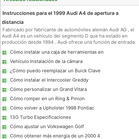
Instrucciones para el 1999 Audi A4 de apertura a
distancia
Fabricado por fabricante de automóviles alemán Audi AG , el
Audi A4 es un vehículo del segmento D que ha estado en
producción desde 1994 . Audi ofrece una función de entrada
sin llave para el A4 que le permite bloquear o desbloquear las
Cómo instalar una caja de herramientas en
puertas de su vehículo de hasta 80 metros de distancia.
la caja de una camioneta
Antes d
Vehículo Instalación de la cámara
¿Cómo puedo reemplazar un Buick Clave
perdida ?
Cómo instalar el Intercooler Greddy
Cómo personalizar un Grand Vitara
Cómo romper en un Ring & Pinion
Cómo volver a Upholster 1998 Pontiac
Trans Am Asientos
13G Turbo Especificaciones
Cómo ajustar un Volkswagen Golf
Cómo obtener más energía de un 2000 4