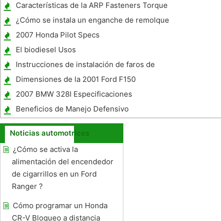
alambre Spark Plug ?
Características de la ARP Fasteners Torque
¿Cómo se instala un enganche de remolque
en el 2005 Grand Cherokee?
2007 Honda Pilot Specs
El biodiesel Usos
Instrucciones de instalación de faros de
Halo en un Passat 98
Dimensiones de la 2001 Ford F150
Supercrew
2007 BMW 328I Especificaciones
Beneficios de Manejo Defensivo
Noticias automotrices
¿Cómo se activa la
alimentación del encendedor
de cigarrillos en un Ford
Ranger ?
Cómo programar un Honda
CR-V Bloqueo a distancia