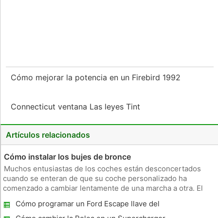
Cómo mejorar la potencia en un Firebird 1992
Connecticut ventana Las leyes Tint
Artículos relacionados
Cómo instalar los bujes de bronce
Muchos entusiastas de los coches están desconcertados
cuando se enteran de que su coche personalizado ha
comenzado a cambiar lentamente de una marcha a otra. El
problema puede parece ocurrir al azar y es a menudo difícil
Cómo programar un Ford Escape llave del
de diagnosticar. Mucha gente va a comprar nuevos
coche
componentes caros para su tran