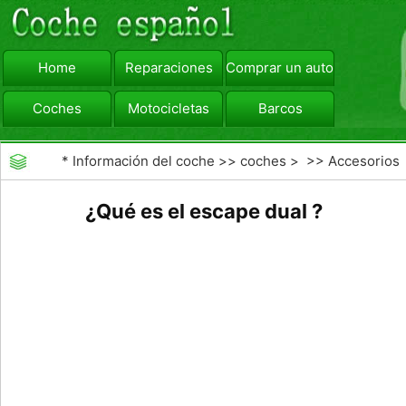
Home
Reparaciones
Comprar un automóvil
Coches
Motocicletas
Barcos
viajar
Camiones
*
Información del coche
>>
coches
> >>
Accesorios
Aftermarket
>>
Generales Actualizaciones Auto
¿Qué es el escape dual ?