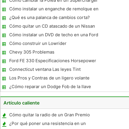
Cómo cambiar la Polea en un Supercharger
Cómo instalar un enganche de remolque en
un Chevy Venture
¿Qué es una palanca de cambios corta?
Cómo quitar un CD atascado de un Nissan
Sentra
Cómo instalar un DVD de techo en una Ford
F-150
Cómo construir un Lowrider
Chevy 305 Problemas
Ford FE 330 Especificaciones Horsepower
Connecticut ventana Las leyes Tint
Los Pros y Contras de un ligero volante
¿Cómo reparar un Dodge Fob de la llave
Artículo caliente
Cómo quitar la radio de un Gran Premio
2002
¿Por qué poner una resistencia en un