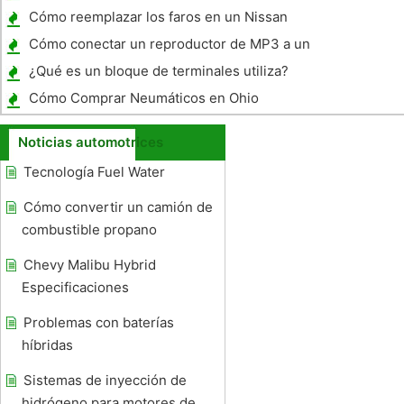
quemado del motor, pero no es el
Cómo reemplazar los faros en un Nissan
sobrecalentamiento
Altima 2005
Cómo conectar un reproductor de MP3 a un
archivo Radio
¿Qué es un bloque de terminales utiliza?
Cómo Comprar Neumáticos en Ohio
Noticias automotrices
Tecnología Fuel Water
Cómo convertir un camión de
combustible propano
Chevy Malibu Hybrid
Especificaciones
Problemas con baterías
híbridas
Sistemas de inyección de
hidrógeno para motores de