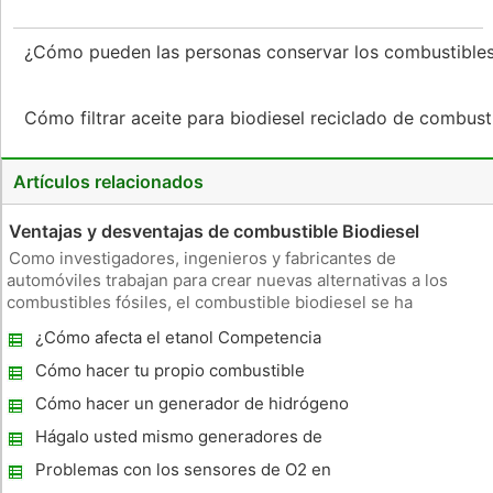
¿Cómo pueden las personas conservar los combustibles
Cómo filtrar aceite para biodiesel reciclado de combus
Artículos relacionados
Ventajas y desventajas de combustible Biodiesel
Como investigadores, ingenieros y fabricantes de
automóviles trabajan para crear nuevas alternativas a los
combustibles fósiles, el combustible biodiesel se ha
convertido en una opción para la alimentación de los coches
¿Cómo afecta el etanol Competencia
en el futuro cercano. El biodiesel proviene de aceites
Engine?
vegetales o animales, y o
Cómo hacer tu propio combustible
biodiesel a partir de ingredientes comunes
Cómo hacer un generador de hidrógeno
electrolizador
Hágalo usted mismo generadores de
hidrógeno para automóviles
Problemas con los sensores de O2 en