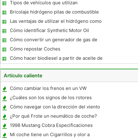
generadores de hidrógeno
Tipos de vehículos que utilizan
biocombustibles
Bricolaje hidrógeno pilas de combustible
para la generación eléctrica
Las ventajas de utilizar el hidrógeno como
combustible
Cómo identificar Synthetic Motor Oil
Cómo convertir un generador de gas de
Gas Natural
Cómo repostar Coches
Cómo hacer biodiesel a partir de aceite de
cocina Kits
Artículo caliente
Cómo cambiar los frenos en un VW
Escarabajo 2002
¿Cuáles son los signos de los rotores
deformado ?
Cómo navegar con la dirección del viento
¿Por qué Frote un neumático de coche?
1998 Mustang Cobra Especificaciones
Mi coche tiene un Cigarrillos y olor a