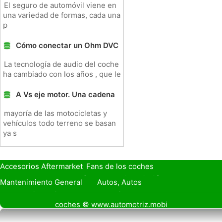
El seguro de automóvil viene en
una variedad de formas, cada una
p
Cómo conectar un Ohm DVC
La tecnología de audio del coche
ha cambiado con los años , que le
A Vs eje motor. Una cadena
mayoría de las motocicletas y
vehículos todo terreno se basan
ya s
Accesorios Aftermarket
Fans de los coches
Seguro de Coche
Préstamos y Financiación
Mantenimiento General
Autos, Autos
Seguridad Vial
Combustibles
coches © www.automotriz.mobi
Vender Mi Coche