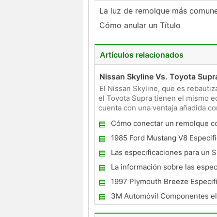
La luz de remolque más comun
Cómo anular un Título
Artículos relacionados
Nissan Skyline Vs. Toyota Supr
El Nissan Skyline, que es rebautiz
el Toyota Supra tienen el mismo e
cuenta con una ventaja añadida co
que no estaba dis
Cómo conectar un remolque co
vías
1985 Ford Mustang V8 Especif
Las especificaciones para un 
VRS
La información sobre las espec
para el 1984 Chevy S-10 Blaze
1997 Plymouth Breeze Especif
3M Automóvil Componentes el