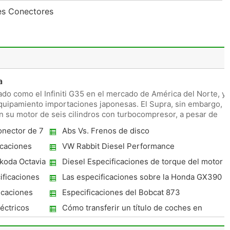
es Conectores
a
ado como el Infiniti G35 en el mercado de América del Norte, y
quipamiento importaciones japonesas. El Supra, sin embargo,
n su motor de seis cilindros con turbocompresor, a pesar de
nector de 7
Abs Vs. Frenos de disco
icaciones
VW Rabbit Diesel Performance
Skoda Octavia
Diesel Especificaciones de torque del motor
ificaciones
Las especificaciones sobre la Honda GX390
rs
icaciones
Especificaciones del Bobcat 873
éctricos
Cómo transferir un título de coches en
Pennsylvania si un copropietario muere