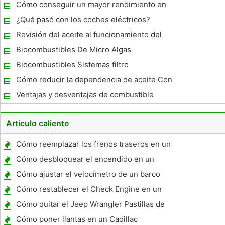
Mezcla
Cómo conseguir un mayor rendimiento en
el uso de etanol
¿Qué pasó con los coches eléctricos?
Revisión del aceite al funcionamiento del
motor
Biocombustibles De Micro Algas
Biocombustibles Sistemas filtro
Cómo reducir la dependencia de aceite Con
etanol E85
Ventajas y desventajas de combustible
oxigenado
Artículo caliente
Cómo reemplazar los frenos traseros en un
Chevy 1/2 Ton Pickup 1986
Cómo desbloquear el encendido en un
Honda Civic 1996
Cómo ajustar el velocímetro de un barco
Cómo restablecer el Check Engine en un
Ford Focus
Cómo quitar el Jeep Wrangler Pastillas de
freno
Cómo poner llantas en un Cadillac