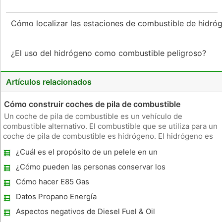
Cómo localizar las estaciones de combustible de hidr
¿El uso del hidrógeno como combustible peligroso?
Artículos relacionados
Cómo construir coches de pila de combustible
Un coche de pila de combustible es un vehículo de
combustible alternativo. El combustible que se utiliza para un
coche de pila de combustible es hidrógeno. El hidrógeno es
una fuente de energía renovable, y por lo tanto puede ser
¿Cuál es el propósito de un pelele en un
utilizado como una alternativa al petróleo crudo, que es la
generador de HHO ?
principal
¿Cómo pueden las personas conservar los
combustibles fósiles ?
Cómo hacer E85 Gas
Datos Propano Energía
Aspectos negativos de Diesel Fuel & Oil