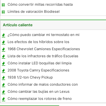
Cómo convertir millas recorridas hasta
precio por galón
Límites de valoración Biodiesel
Artículo caliente
¿Cómo puedo cambiar mi termostato en mi
2002 Oldsmobile Alero 4 puertas V-6?
Los efectos de los híbridos sobre los
recursos de combustible
1968 Chevrolet Camiones Especificaciones
del motor
Lista de los infractores de tráfico Escuelas
en
Cómo instalar LED boquillas del limpia
parabrisa
2008 Toyota Camry Especificaciones
1938 1/2-ton Chevy Pickup
Especificaciones
Cómo informar de malos conductores con
vehículos del gobierno
Cómo cambiar las bujías en un Lexus
GS300 El bujías
Cómo reemplazar los rotores de freno
trasero en un 2001 Pontiac Grand Am GT