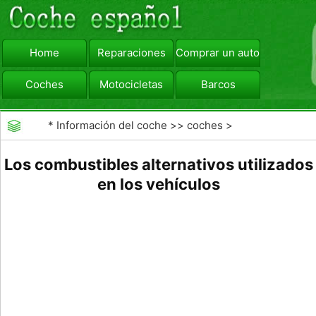
Home
Reparaciones
Comprar un automóvil
Coches
Motocicletas
Barcos
viajar
Camiones
*
Información del coche
>>
coches
>
>>
Combustibles
>>
Combustibles Alternativos
Los combustibles alternativos utilizados
en los vehículos