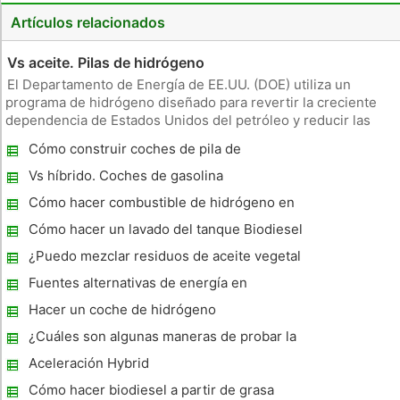
Artículos relacionados
Vs aceite. Pilas de hidrógeno
El Departamento de Energía de EE.UU. (DOE) utiliza un
programa de hidrógeno diseñado para revertir la creciente
dependencia de Estados Unidos del petróleo y reducir las
emisiones de carbono mediante el desarrollo de células de
Cómo construir coches de pila de
combustible de hidrógeno en el transporte, aplicaciones
combustible
eléctricas estaci
Vs híbrido. Coches de gasolina
Cómo hacer combustible de hidrógeno en
el hogar
Cómo hacer un lavado del tanque Biodiesel
¿Puedo mezclar residuos de aceite vegetal
con Diesel y correr en él?
Fuentes alternativas de energía en
Connecticut
Hacer un coche de hidrógeno
¿Cuáles son algunas maneras de probar la
presencia de agua en una combustión
Aceleración Hybrid
Cómo hacer biodiesel a partir de grasa