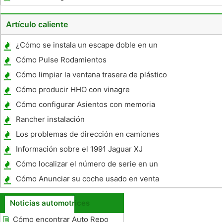
vehículo dotado
Artículo caliente
¿Cómo se instala un escape doble en un
1967 Ford Galaxie?
Cómo Pulse Rodamientos
Cómo limpiar la ventana trasera de plástico
en un convertible Porsche
Cómo producir HHO con vinagre
Cómo configurar Asientos con memoria
Rancher instalación
Los problemas de dirección en camiones
GM
Información sobre el 1991 Jaguar XJ
Sovereign 4.0
Cómo localizar el número de serie en un
Corvair
Cómo Anunciar su coche usado en venta
Noticias automotrices
Cómo encontrar Auto Repo