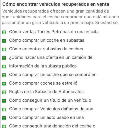
Cómo encontrar vehículos recuperados en venta
Vehículos recuperados ofrecen una gran cantidad de
oportunidades para el coche comprador que está mirando
para anotar un gran vehículo a un precio bajo. Si usted se
está preguntando dónde encontrar esos vehículos
Cómo ver las Torres Petronas en una escala
recuperados, sigue leyendo para saber dónde buscar.
en Kuala Lumpur, Malasia
Instrucciones 1 Cuida tu periódic
Cómo comprar un coche en subastas
Cómo encontrar subastas de coches
¿Cómo hacer una oferta en un camión de
basura
Información de la subasta pública
Cómo comprar un coche que se compró en
una subasta
Cómo comprar coches se estrelló
Reglas de la Subasta de Automóviles
Cómo conseguir un título de un vehículo
abandonado
Cómo comprar Vehículos dañados de una
compañía de seguros
Cómo comprar un auto usado en una
subasta de GSA
Cómo conseguir una donación del coche o