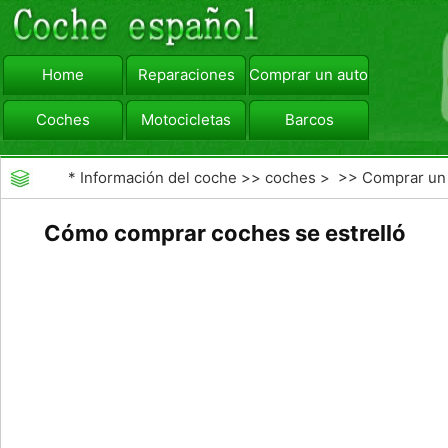
Home
Reparaciones
Comprar un automóvil
Coches
Motocicletas
Barcos
viajar
Camiones
*
Información del coche
>>
coches
> >>
Comprar un
automóvil
>>
Subastas de Coches
Cómo comprar coches se estrelló