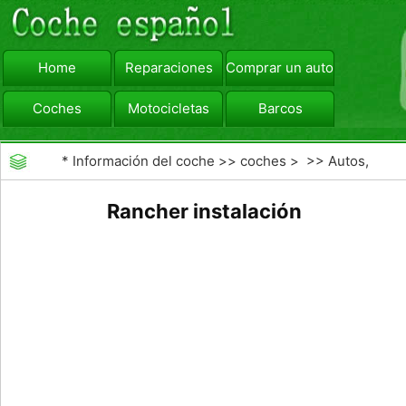
Home
Reparaciones
Comprar un automóvil
Coches
Motocicletas
Barcos
viajar
Camiones
*
Información del coche
>>
coches
> >>
Autos,
Autos
>>
Otros Autos
Rancher instalación