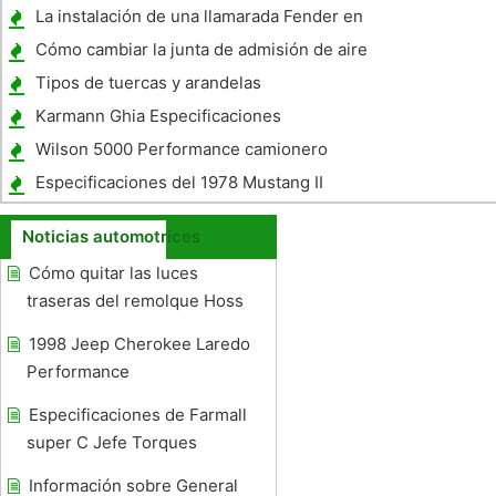
freno 1996
La instalación de una llamarada Fender en
un GMC Sierra
Cómo cambiar la junta de admisión de aire
en un Chrysler 1999
Tipos de tuercas y arandelas
Karmann Ghia Especificaciones
Wilson 5000 Performance camionero
Especificaciones del 1978 Mustang II
Noticias automotrices
Cómo quitar las luces
traseras del remolque Hoss
1998 Jeep Cherokee Laredo
Performance
Especificaciones de Farmall
super C Jefe Torques
Información sobre General