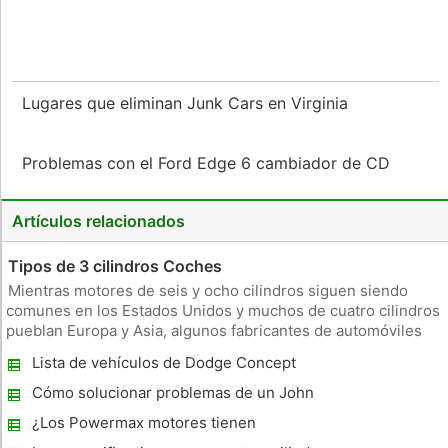
Lugares que eliminan Junk Cars en Virginia
Problemas con el Ford Edge 6 cambiador de CD
Artículos relacionados
Tipos de 3 cilindros Coches
Mientras motores de seis y ocho cilindros siguen siendo
comunes en los Estados Unidos y muchos de cuatro cilindros
pueblan Europa y Asia, algunos fabricantes de automóviles
ofrecen una selección de los coches con motores de tres
Lista de vehículos de Dodge Concept
cilindros pequeños. Cada vez más viable ya que los precios
del combusti
Cómo solucionar problemas de un John
Deere Skid Steer en clima frío
¿Los Powermax motores tienen
rodamientos de bolas Cigüeñales