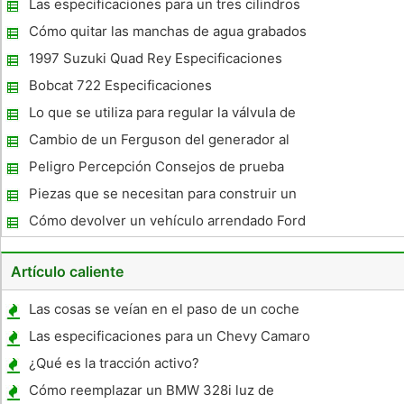
Las especificaciones para un tres cilindros
respaldados?
de 657cc Turbo Mazda
Cómo quitar las manchas de agua grabados
al agua fuerte de Windows
1997 Suzuki Quad Rey Especificaciones
Bobcat 722 Especificaciones
Lo que se utiliza para regular la válvula de
sincronización y de encendido en motores
Cambio de un Ferguson del generador al
de combustión interna?
alternador
Peligro Percepción Consejos de prueba
Piezas que se necesitan para construir un
Go Kart
Cómo devolver un vehículo arrendado Ford
Artículo caliente
Las cosas se veían en el paso de un coche
de Inspección de Texas
Las especificaciones para un Chevy Camaro
1996
¿Qué es la tracción activo?
Cómo reemplazar un BMW 328i luz de