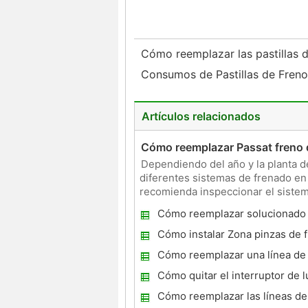
Cómo reemplazar las pastillas 
Consumos de Pastillas de Fren
Artículos relacionados
Cómo reemplazar Passat freno 
Dependiendo del año y la planta d
diferentes sistemas de frenado en 
recomienda inspeccionar el sistem
específica Passat. Los
Cómo reemplazar solucionado 
freno Pads
Cómo instalar Zona pinzas de 
automático
Cómo reemplazar una línea de 
Plymouth Neon
Cómo quitar el interruptor de l
en una Silverado 2001
Cómo reemplazar las líneas de