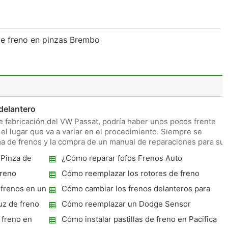
de freno en pinzas Brembo
o
delantero
e fabricación del VW Passat, podría haber unos pocos frente
el lugar que va a variar en el procedimiento. Siempre se
a de frenos y la compra de un manual de reparaciones para su
Pinza de
¿Cómo reparar fofos Frenos Auto
freno
Cómo reemplazar los rotores de freno
traseras en un Lumina 1993
frenos en un
Cómo cambiar los frenos delanteros para
una Dodge Ram 2001
uz de freno
Cómo reemplazar un Dodge Sensor
 freno en
Cómo instalar pastillas de freno en Pacifica