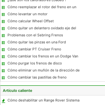
para el Neon aún disponibles. Cosas que necesitará
reemplazo l
Cómo reemplazar el rotor del freno en un
Accord 90-97
Cómo levantar un motor
Cómo calcular Wheel Offset
Cómo quitar un delantero oxidado eje del
buje en una Ram 2500 4x4 2000
Problemas con el Sebring Frenos
Cómo quitar las pinzas en una Ford
Expedition 2001
Cómo cambiar PT Cruiser Freno
Cómo cambiar los frenos en un Dodge Van
1999
Cómo purgar los frenos de disco
Cómo eliminar un muñón de la dirección de
un Dodge 4x4 Pickup 360 Motor 1997
Cómo cambiar las pastillas de freno
delanteras en un Ford ZX2
Artículo caliente
Cómo deshabilitar un Range Rover Sistema