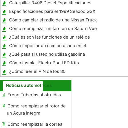
de Navegación
Caterpillar 3406 Diesel Especificaciones
del motor
Especificaciones para el 1999 Seadoo GSX
Limited
Cómo cambiar el radio de una Nissan Truck
1991
Cómo reemplazar un faro en un Saturn Vue
¿Cuáles son las funciones de un relé de
arranque de coche ?
Cómo importar un camión usado en el
Canadá
¿Qué pasa si usted no utiliza gasolina
premium en un alto rendimiento del coche
Cómo instalar ElectroPod LED Kits
de deportes?
¿Cómo leer el VIN de los 80
Noticias automotrices
Freno Tuberías obstruidas
Cómo reemplazar el rotor de
un Acura Integra
Cómo reemplazar la correa