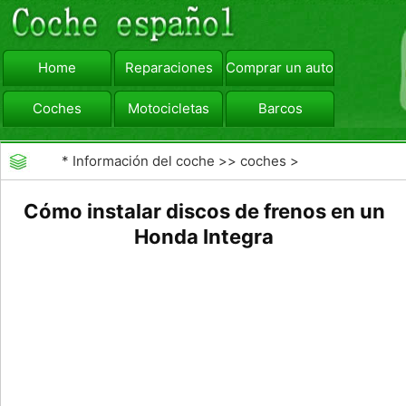
Home
Reparaciones
Comprar un automóvil
Coches
Motocicletas
Barcos
viajar
Camiones
*
Información del coche
>>
coches
>
>>
Reparaciones
>>
Frenos
Cómo instalar discos de frenos en un
Honda Integra