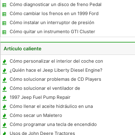
Cómo diagnosticar un disco de freno Pedal
Cómo cambiar los frenos en un 1999 Ford
Taurus
Cómo instalar un interruptor de presión
universal
Cómo quitar un instrumento GTI Cluster
1998
Artículo caliente
Cómo personalizar el interior del coche con
material de tela
¿Quién hace el Jeep Liberty Diesel Engine?
Cómo solucionar problemas de CD Players
Coche
Cómo solucionar el ventilador de
refrigeración en un Saturn
1997 Jeep Fuel Pump Repair
Cómo llenar el aceite hidráulico en una
carretilla
Cómo secar un Maletero
Cómo programar una tecla de encendido
Pontiac
Usos de John Deere Tractores