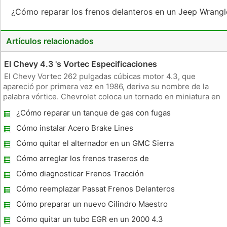
¿Cómo reparar los frenos delanteros en un Jeep Wrang
Artículos relacionados
El Chevy 4.3 's Vortec Especificaciones
El Chevy Vortec 262 pulgadas cúbicas motor 4.3, que
apareció por primera vez en 1986, deriva su nombre de la
palabra vórtice. Chevrolet coloca un tornado en miniatura en
el interior de la cámara de combustión para crear la mezcla de
¿Cómo reparar un tanque de gas con fugas
combustible-aire para mejorar la combustión. El 4,3-litros V-6
enci
Cómo instalar Acero Brake Lines
Cómo quitar el alternador en un GMC Sierra
2002
Cómo arreglar los frenos traseros de
Scouts
Cómo diagnosticar Frenos Tracción
Cómo reemplazar Passat Frenos Delanteros
Cómo preparar un nuevo Cilindro Maestro
de la instalación
Cómo quitar un tubo EGR en un 2000 4.3