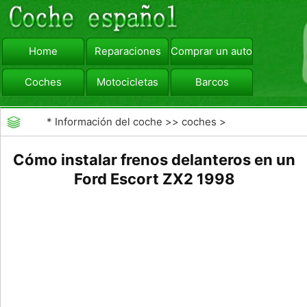
Home
Reparaciones
Comprar un automóvil
Coches
Motocicletas
Barcos
viajar
Camiones
*
Información del coche
>>
coches
>
>>
Reparaciones
>>
Frenos
Cómo instalar frenos delanteros en un
Ford Escort ZX2 1998